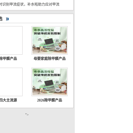
时识别甲流症状，补水啦助力应对甲流
选
26除甲醛产品
母婴家庭除甲醛产品
26四大主流源
2026除甲醛产品
">