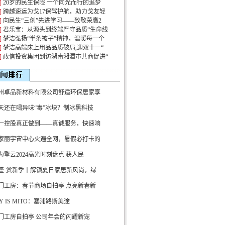
]
20岁的民生保险 一个向光而行的追梦
]
跨越速运为戈17保驾护航，助力戈友轻
]
向民生“三创”先进学习——致敬荣膺2
]
君乐宝：从源头到终端严守品质“生命线
]
梦洁弘扬“半条被子”精神，温暖每一个
]
梦洁高端床上用品品质破局,迎双十一“
]
政信投资集团到访湖南湘潭市共商促进“
州卓品新材料有限公司舒适环保居家享
天还在喝异味“毒”冰块？制冰黑科技
一控股真正做到——真诚服务，快速响
家丽宇宙中心火遍全网，暑假必打卡的
为擎云2024高光时刻盘点 获人民
盛·赏新季丨解锁夏日家居新风尚，绿
门工房：春节商场自拍亭 点亮新春新
OY IS MITO：塞浦路斯美途
门工房自拍亭 公司年会的闪耀新宠