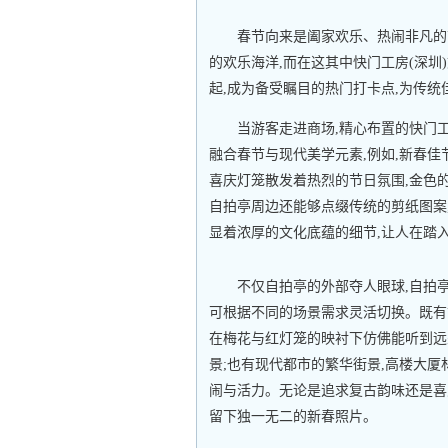
春节向来是阖家欢乐、热闹非凡的
的欢乐海洋,而在这其中快门工房(深
起,成为备受瞩目的热门打卡点,为传
当游客走进商场,精心布置的快门
融合春节与现代美学元素,例如,新春
喜庆灯笼散发着热烈的节日氛围,金色
自拍亭周边还能够点缀传统的剪纸图案
显着浓厚的文化底蕴的细节,让人在踏
不仅自拍亭的外部夺人眼球,自拍
可根据不同的场景需求灵活切换。既有
在梅花与红灯笼的映衬下仿佛能听到远
景;也有现代都市的繁华街景,高楼大厦
闹与活力。无论是追求复古韵味还是喜
留下独一无二的新春照片。