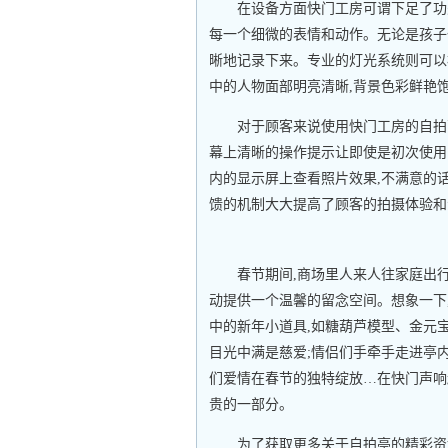
在设备方面快门工房可谓下足了功
每一个细微的表情和动作。无论是孩子
晰地记录下来。专业的灯光系统则可以
中的人物面部明亮清晰,背景色彩鲜艳
对于顾客来说使用快门工房的自拍
幕上清晰的操作提示让即使是初次使用
内的显示屏上查看照片效果,不满意的
馈的机制大大提高了顾客的拍摄体验和
春节期间,商场里人来人往家庭出
动提供一个温馨的留念空间。想象一下
中的新年小道具,如糖葫芦模型、金元
目光中满是慈爱;情侣们手牵手走进亭
们爱情在春节的独特绽放…在快门声响
贵的一部分。
为了获取更多关于自拍亭的精彩资讯