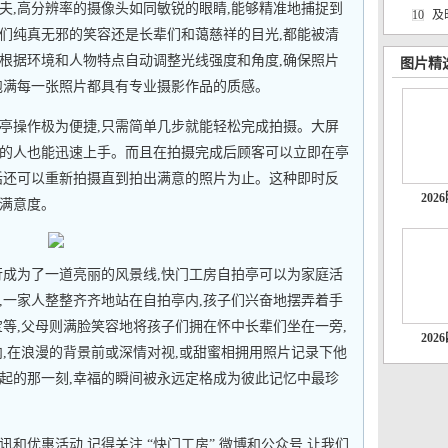
夫,高分辨率的摄像头如同敏锐的眼睛,能够精准地捕捉到
10
及
们纯真无邪的笑容还是长辈们和蔼慈祥的目光,都能被清
根据环境和人物特点自动调整光线强度和角度,确保照片
图片精
饱满每一张照片都具有专业摄影作品的质感。
亭操作极为便捷,只需简单几步就能轻松完成拍摄。大屏
的人也能迅速上手。而且在拍摄完成后顾客可以立即在亭
话还可以重新拍摄直到拍出满意的照片为止。这种即时反
20
满意度。
行成为了一道亮丽的风景线,快门工房自拍亭可以为家庭活
,一家人整整齐齐地站在自拍亭内,孩子们兴奋地摆弄着手
宝等,父母则满脸笑容地将孩子们拥在怀中长辈们坐在一旁,
20
内,在浪漫的背景前或深情对视,或甜蜜相拥用照片记录下他
起的那一刻,幸福的瞬间被永远定格成为彼此记忆中最珍
和优惠活动,记得关注 “快门工房” 微博和公众号,让我们