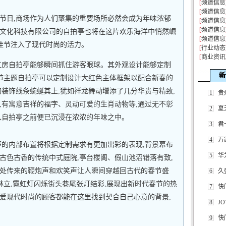
[
频道信息
[
频道信息
节日,商场作为人们聚集的重要场所必然会成为年味浓郁
[
频道信息
[
频道信息
圳)文化科技有限公司的自拍亭也将在这片欢乐海洋中悄然崛
[
频道信息
统佳节注入了现代时尚的活力。
[
行业动态
[
商业资讯
工房自拍亭能够瞬间抓住游客眼球。其外观设计能够定制
佳节主题自拍亭可以定制设计大红色主体框架以配合新春的
的装饰线条蜿蜒其上,犹如祥龙舞动增添了几分华贵与精致,
1
贵
,有寓意吉祥的福字、灵动可爱的生肖动物等,通过无不彰
2
夏
入自拍亭之前便已沉浸在浓浓的年味之中。
3
君
4
万
亭的内部布置将根据定制需求有更加出彩的表现,背景幕布
5
华
古色古香的传统中式庭院,亭台楼阁、假山池沼错落有致,
处传来的鞭炮声和欢笑声让人瞬间穿越回古代的春节盛
6
久
林立,霓虹灯闪烁街头巷尾张灯结彩,展现出新时代春节的热
7
快
爱现代时尚的顾客都能在这里找到契合自己心意的背景,
8
J
9
快