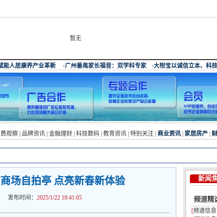
暂无
消费观察
|
品牌资讯
|
金融理财
|
科技数码
|
教育资讯
|
特别关注
|
商业资讯
|
家居房产
|
商场自拍亭 点亮新春新体验
新闻
布时间：
2025/1/22 10:41:05
频道精
[
频道信息