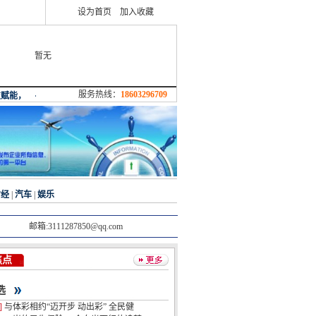
设为首页
加入收藏
暂无
服务热线：
18603296709
财经
|
汽车
|
娱乐
邮箱:3111287850@qq.com
焦点
选
]
与体彩相约“迈开步 动出彩” 全民健