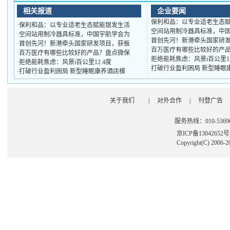
相关报道
企业要闻
保利和品：以专业适老生态
·
保利和品：以专业适老生态赋能银发生活
空间站用制冷器具标准，中
·
空间站用制冷器具标准，中国宇航学会为
首创先河！新港牵头国家研
·
首创先河！新港牵头国家研发项目，获板
百万医疗有哪些比较好的产
·
百万医疗有哪些比较好的产品？盘点微保
拒绝能耗焦虑：风景i百公里1
·
拒绝能耗焦虑：风景i百公里12.4度
打破行业盈利困局 新型睡眠
·
打破行业盈利困局 新型睡眠康养酒店模
关于我们
|
对外合作
|
刊登广告
服务热线：010-53696
京ICP备13042652
Copyright(C) 2006-2