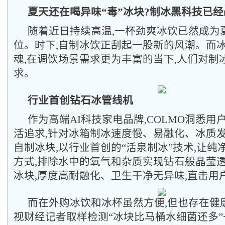
夏天还在喝异味“毒”冰块?制冰黑科技已经next 
随着近日持续高温,一杯劲爽冰饮已然成为夏
位。时下,自制冰饮正刮起一股新的风潮。而
魂,在调饮场景需求更为丰富的当下,人们对制
求。
行业首创钻石冰管线机
作为高端AI科技家电品牌,COLMO洞悉
活追求,针对冰箱制冰速度慢、易融化、冰质发
自制冰块,以行业首创的“活泉制冰”技术,让纯
方式,排除水中的氧气和杂质实现钻石般晶莹
冰块,厚度高耐融化、卫生干净无异味,直击用
而在外购冰饮和冰杯虽然方便,但也存在健
视财经记者取样检测“冰块比马桶水细菌还多”