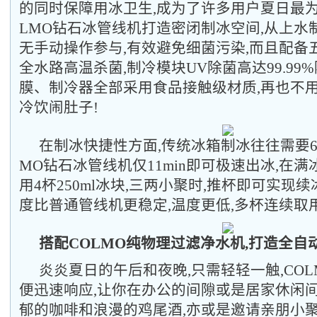
的同时保障用冰卫生,成为了许多用户夏日最为
LMO钻石冰管线机打造密闭制冰空间,从上水
无手动操作参与,有效避免细菌污染,而且配备
全水路高温杀菌,制冷模块UV除菌高达99.99
膜、制冷器全部采用食品接触级材质,再也不
冷饮闹肚子!
在制冰快捷性方面,传统冰箱制冰往往需要60~1
MO钻石冰管线机仅11min即可极速出冰,在满
用4杯250ml冰块,三两小聚时,推杯即可实现
度比普通管线机更稳定,温度更低,多杯连续取
搭配COLMO纯物理过滤净水机,打造全自
炎炎夏日的午后和夜晚,只需轻轻一触,CO
便迅速响应,让你在办公的间隙或是居家休闲间
郁的咖啡和浪漫的鸡尾酒,亦或是邀请亲朋小聚