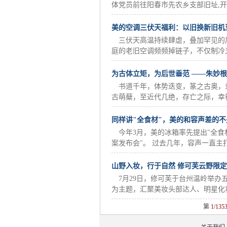
体党员前往阳春市先农乡支部旧址,开展
美的空调三伏天福利：以旧换新旧机至
三伏天高温持续肆虐，叠加罕见的
庭的老旧空调频频掉链子，不仅制冷乏
为古体立矩，为后世垂范 ——朱妙
书道千年，体势迭变，篆之古奥，
古萌蘖，至近代几绝，存亡之际，幸得
同样讲"全食材"，美的和容声差的
今年3月，美的冰箱率先提出"全食
案发布会"。 过去几年，容声一直主打"
山野入妆，行于自然 修可芙云野限
7月29日，修可芙于台州温岭举办
为主题，汇聚美妆头部达人、明星化妆
第
1/135