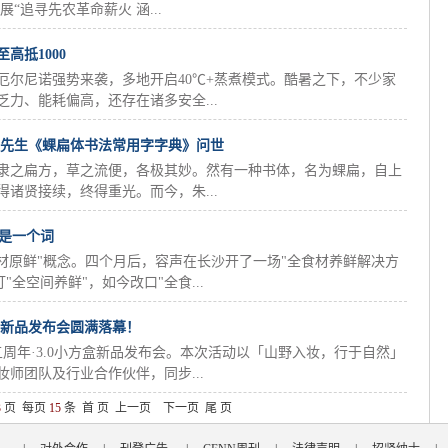
“追寻先农革命薪火 涵...
高抵1000
厄尔尼诺强势来袭，多地开启40℃+蒸煮模式。酷暑之下，不少家
力、能耗偏高，还存在诸多安全...
根先生《蜾扁体书法常用字字典》问世
隶之扁方，草之流便，各极其妙。然有一种书体，名为蜾扁，自上
诸贤接续，终得重光。而今，朱...
不是一个词
材原鲜"概念。四个月后，容声在长沙开了一场"全食材养鲜解决方
全空间养鲜"，如今改口"全食...
定新品发布会圆满落幕！
五周年·3.0小方盒新品发布会。本次活动以「山野入妆，行于自然」
师团队及行业合作伙伴，同步...
3
页 每页
15
条 首 页 上一页
下一页
尾 页