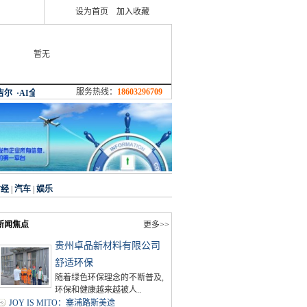
设为首页
加入收藏
暂无
服务热线：
18603296709
财经
|
汽车
|
娱乐
新闻焦点
更多>>
贵州卓品新材料有限公司
舒适环保
随着绿色环保理念的不断普及,
环保和健康越来越被人..
JOY IS MITO：塞浦路斯美途