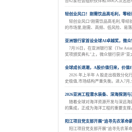
合62家社会组织伙伴和3806人次志愿者
轻创业风口！刚需饮品高毛利，零经
轻创业风口!刚需饮品高毛利,零经
的市场里,刚需、高频、低风险、易落地
亚洲银行家首设全球AI卓越奖，微众
7月16日，在亚洲银行家（The Asi
奖项颁奖典礼”上，微众银行获评“亚太最
全球成长退潮，A股价值归来，价值E
2026 年上半年 A 股走出极致
史极值,市场结构严重失衡。进入7月,
2026亚洲工程潜水装备、深海探测
随着全球对海洋资源开发与深远海
的集成，正成为海洋工程的重要支撑。
阳江项目党支部开展“追寻先农革命薪
阳江项目党支部开展“追寻先农革命