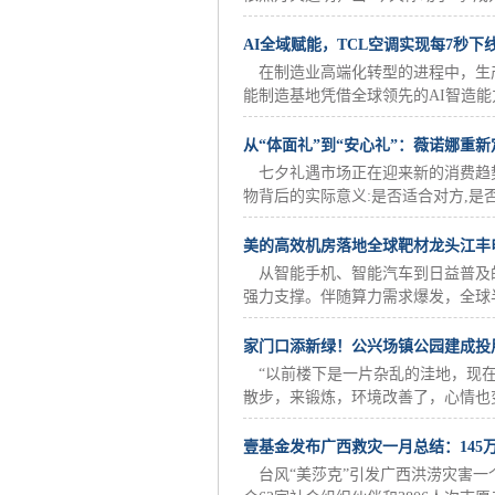
AI全域赋能，TCL空调实现每7秒下
在制造业高端化转型的进程中，生
能制造基地凭借全球领先的AI智造能
从“体面礼”到“安心礼”：薇诺娜重
七夕礼遇市场正在迎来新的消费趋势
物背后的实际意义:是否适合对方,是否
美的高效机房落地全球靶材龙头江丰
从智能手机、智能汽车到日益普及
强力支撑。伴随算力需求爆发，全球半
家门口添新绿！公兴场镇公园建成投
“以前楼下是一片杂乱的洼地，现
散步，来锻炼，环境改善了，心情也变
壹基金发布广西救灾一月总结：145
台风“美莎克”引发广西洪涝灾害一