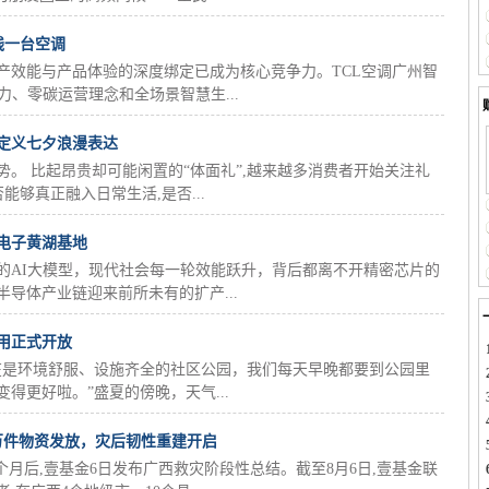
线一台空调
产效能与产品体验的深度绑定已成为核心竞争力。TCL空调广州智
力、零碳运营理念和全场景智慧生...
新定义七夕浪漫表达
。 比起昂贵却可能闲置的“体面礼”,越来越多消费者开始关注礼
能够真正融入日常生活,是否...
电子黄湖基地
的AI大模型，现代社会每一轮效能跃升，背后都离不开精密芯片的
导体产业链迎来前所未有的扩产...
用正式开放
在是环境舒服、设施齐全的社区公园，我们每天早晚都要到公园里
得更好啦。”盛夏的傍晚，天气...
万件物资发放，灾后韧性重建开启
个月后,壹基金6日发布广西救灾阶段性总结。截至8月6日,壹基金联