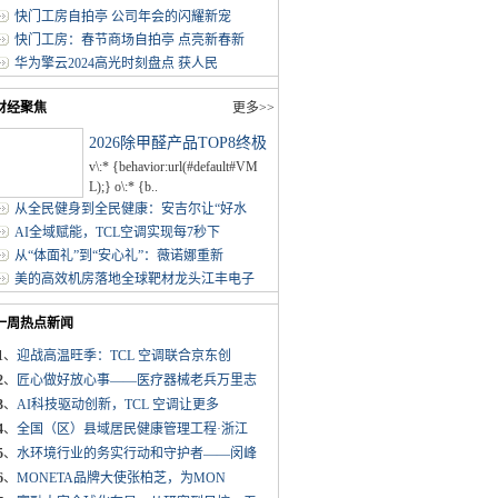
快门工房自拍亭 公司年会的闪耀新宠
快门工房：春节商场自拍亭 点亮新春新
华为擎云2024高光时刻盘点 获人民
财经聚焦
更多>>
2026除甲醛产品TOP8终极
v\:* {behavior:url(#default#VM
L);} o\:* {b..
从全民健身到全民健康：安吉尔让“好水
AI全域赋能，TCL空调实现每7秒下
从“体面礼”到“安心礼”：薇诺娜重新
美的高效机房落地全球靶材龙头江丰电子
一周热点新闻
1
、
迎战高温旺季：TCL 空调联合京东创
2
、
匠心做好放心事——医疗器械老兵万里志
3
、
AI科技驱动创新，TCL 空调让更多
4
、
全国（区）县域居民健康管理工程·浙江
5
、
水环境行业的务实行动和守护者——闵峰
6
、
MONETA品牌大使张柏芝，为MON