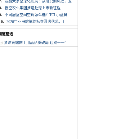
7
、
寰融大宗全球化布局：从研究到风控，五
8
、
低空农业集团推进赴港上市新征程
9
、
不同居室空间空调怎么选？TCL小蓝翼
10
、
2026年亚洲跳绳锦标赛圆满落幕，1
频道精选
梦洁高端床上用品品质破局,迎双十一“