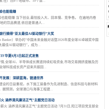
,在广西4个地级市、10个县...
验也能稳赚
验也能稳赚 当下创业,最怕投入大、回本慢、竞争卷。 在遍地内卷
的饮品赛道,依旧是普通人...
银行摘得“亚太最佳AI驱动银行”大奖
an Banker）举办的“中国未来金融对话暨2026年度全球AI卓越奖中国
佳AI驱动银行”，成为...
TF华夏8月3日起正式发售
分化行情,全球AI、半导体成长赛道持续虹吸资金,市场交易拥挤度触及历
全球科技成长资产迎来共振回...
与开发展：深耕蓝海，链通世界
建设的日益重视，水下施工装备作为先进制造、信息科技与新材料
据预测，全球港口与海事工程建...
火 涵养清风廉洁正气”主题党日活动
薪火 涵养清风廉洁正气”主题党日活动 7月31日,阳江项目党支部全