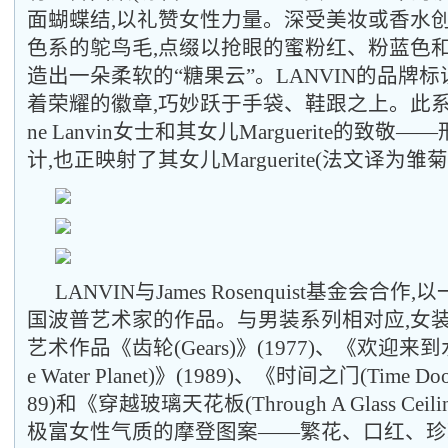
面蝴蝶结,以礼赞女性力量。深受美妆或香水创
色系的鸵鸟毛,点缀以抢眼的蜜粉红、粉蓝色和
造出一朵柔软的“糖果云”。LANVIN的品牌
着荣耀的徽章,巧妙跃于手袋、鞋跟之上。此系列
ne Lanvin女士和其女儿Marguerite的致
计,也正映射了其女儿Marguerite(法文译为雏
LANVIN与James Rosenquist基金会合
国波普艺术家的作品。与男装系列相对应,女
艺术作品《齿轮(Gears)》(1977)、《欢迎来到水星(
e Water Planet)》(1989)、《时间之门(Time Door
89)和《穿越玻璃天花板(Through A Glass Ceil
极富女性气质的摩登图案——繁花、口红、珍