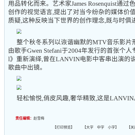
用品转化而来。艺术家James Rosenquist
创作的视觉语言,提出了对当今纷杂的媒体价
质疑,这种反映当下世界的创作理念,既与时俱
整个秋冬系列以诙谐幽默的MTV音乐影片
由歌手Gwen Stefani于2004年发行的首张个人专
l》重新演绎,曾在LANVIN电影中客串出演的
歌曲中出镜。
轻松愉悦,俏皮风趣,奢华精致,这是LANVIN
责任编辑：
赵雪梅
【
打印预览
】 【
大字
中字
小字
】 【
关