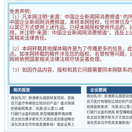
免责声明：
（1）凡本网注明“来源：中国企业新闻网消费频道” 的
中国企业新闻网消费频道，未经本网授权，任何单位及
以其它方式使用上述作品。已经本网授权使用作品的，应
用，并注明“来源：中国企业新闻网消费频道”。违反上
其相关法律责任。
（2）
本网转载其他媒体稿件是为了传播更多的信息，
点。如本网转载的稿件涉及您的版权、名誉权等问题，
网将依照国家相关法律法规尽快妥善处理。
（3）如因作品内容、版权和其它问题需要同本网联系的
相关报道
企业要闻
首创先河！新港牵头国家研
·
首创先河！新港牵头国家研发项目，获板
百万医疗有哪些比较好的产
·
百万医疗有哪些比较好的产品？盘点微保
拒绝能耗焦虑：风景i百公里1
·
拒绝能耗焦虑：风景i百公里12.4度
打破行业盈利困局 新型睡眠
·
打破行业盈利困局 新型睡眠康养酒店模
亚太经合携手新东方文旅达
·
亚太经合携手新东方文旅达成全面战略合
深化资本合作布局发展新局
·
深化资本合作布局发展新局！国金证券上