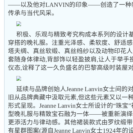
——以及他对LANVIN的印象——创造了一种
传承与当代风采。
积极、乐观与精致考究构成本系列的设计
穿搭的晚礼服。注重光泽感、柔软度、舒适感
塔夫绸、真丝软缎、真丝绉纱以及动物印花人
套随身体律动,背部饰以轻盈披肩,让人于举手
仪态,诠释了这一久负盛名的巴黎高级时装屋
延续与品牌创始人Jeanne Lanvin女士间
旧从品牌典藏中汲取元素,但这些元素又以一
形式呈现。Jeanne Lanvin女士所设计的“珠
型晚礼服与精致宝石融为一体——被重新演绎
更添活力与律动感。其他裙装款式由罗纹缎带
有星群图案(源自Jeanne Lanvin女士1924年