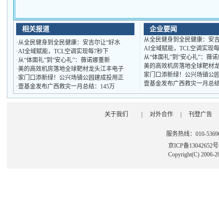
相关报道
企业要闻
从全民健身到全民健康：安吉
·
从全民健身到全民健康：安吉尔让“好水
AI全域赋能，TCL空调实现
·
AI全域赋能，TCL空调实现每7秒下
从“体面礼”到“安心礼”：薇
·
从“体面礼”到“安心礼”：薇诺娜重新
美的高效机房落地全球靶材
·
美的高效机房落地全球靶材龙头江丰电子
家门口添新绿！公兴场镇公
·
家门口添新绿！公兴场镇公园建成投用正
壹基金发布广西救灾一月总结
·
壹基金发布广西救灾一月总结：145万
关于我们
|
对外合作
|
刊登广告
服务热线：010-53696
京ICP备13042652
Copyright(C) 2006-2