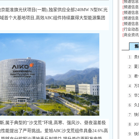
[
频道信息
[
频道信息
能准旗光伏项目(一期),独家供应全部240MW N型BC光
[
频道信息
域首个大基地项目,高效ABC组件持续赢得大型能源集团
[
频道信息
[
频道信息
[
行业动态
[
商业资讯
1
贵
2
夏
3
君
4
万
5
华
6
久
7
快
,属于典型的“沙戈荒”环境,高寒、强风沙、昼夜温差极
8
J
性能提出了严苛挑战。爱旭ABC沙戈荒组件具备24.6%高
9
快
,能够充分挖掘沙漠地表反射增益,提升单位面积发电能