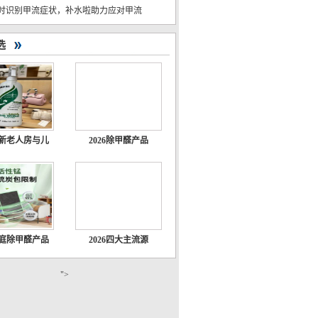
时识别甲流症状，补水啦助力应对甲流
选
新老人房与儿
2026除甲醛产品
庭除甲醛产品
2026四大主流源
">