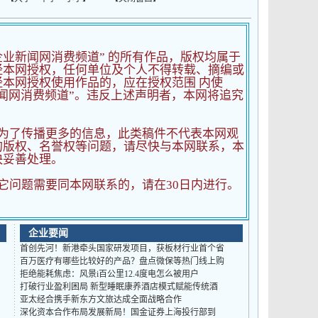
企业新闻网消费频道” 的所有作品，版权均属于
经本网授权，任何单位及个人不得转载、摘编或
本网授权使用作品的，应在授权范围 内使
闻网消费频道”。违反上述声明者，本网将追究
为了传播更多的信息，此类稿件不代表本网观
的版权、名誉权等问题，请尽快与本网联系，本
快妥善处理。
它问题需要同本网联系的，请在30日内进行。
企业要闻
首创先河！新港牵头国家研发项目，获板材行业首个省
百万医疗有哪些比较好的产品？盘点微保等热门线上购
拒绝能耗焦虑：风景i百公里12.4度电怎么被用户
打破行业盈利困局 新型睡眠康养酒店模式赋能传统酒
亚太经合携手新东方文旅达成全面战略合作
深化资本合作布局发展新局！国金证券上海投行部到