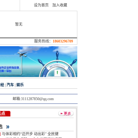
设为首页
加入收藏
暂无
服务热线：
18603296709
财经
|
汽车
|
娱乐
邮箱:3111287850@qq.com
焦点
选
]
与体彩相约“迈开步 动出彩” 全民健