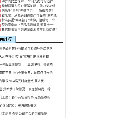
]
20岁的民生保险 一个向光而行的追梦
]
跨越速运为戈17保驾护航，助力戈友轻
]
向民生“三创”先进学习——致敬荣膺2
]
君乐宝：从源头到终端严守品质“生命线
]
梦洁弘扬“半条被子”精神，温暖每一个
]
梦洁高端床上用品品质破局,迎双十一“
]
政信投资集团到访湖南湘潭市共商促进“
州卓品新材料有限公司舒适环保居家享
天还在喝异味“毒”冰块？制冰黑科技
一控股真正做到——真诚服务，快速响
家丽宇宙中心火遍全网，暑假必打卡的
为擎云2024高光时刻盘点 获人民
盛·赏新季丨解锁夏日家居新风尚，绿
门工房：春节商场自拍亭 点亮新春新
OY IS MITO：塞浦路斯美途
门工房自拍亭 公司年会的闪耀新宠