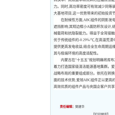
力。同时,高功率密度可有效减少同等装
大基地项目,这一优势带来的初始投资
在耐候性方面,ABC组件的阴影发
遮挡影响;其短边框小A面防积灰设计,
械载荷和抗隐裂能力。得益于全背接触结构
优于传统组件的-0.29%/℃,在高温
提供更高发电收益,结合全生命周期运
其与极端环境的高度适配性。
内蒙古在“十五五”规划明确将库
着力打造国家级清洁能源基地集群。爱
战略布局的重要组成部分。依托在转换
面的技术优势,爱旭ABC组件正以更高
高效优质的组件产品与央国企客户共享
责任编辑：
樊建华
【
打印预览
】