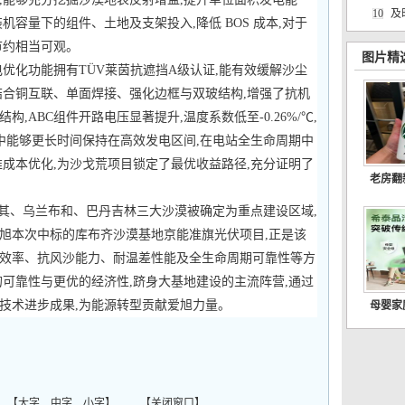
10
及
机容量下的组件、土地及支架投入,降低 BOS 成本,对于
节约相当可观。
图片精
电优化功能拥有TÜV莱茵抗遮挡A级认证,能有效缓解沙尘
结合铜互联、单面焊接、强化边框与双玻结构,增强了抗机
,ABC组件开路电压显著提升,温度系数低至-0.26%/℃,
荒漠中能够更长时间保持在高效发电区间,在电站全生命周期中
维成本优化,为沙戈荒项目锁定了最优收益路径,充分证明了
老房翻
布其、乌兰布和、巴丹吉林三大沙漠被确定为重点建设区域,
旭本次中标的库布齐沙漠基地京能准旗光伏项目,正是该
效率、抗风沙能力、耐温差性能及全生命周期可靠性等方
的可靠性与更优的经济性,跻身大基地建设的主流阵营,通过
技术进步成果,为能源转型贡献爱旭力量。
母婴家
 【
大字
中字
小字
】 【
关闭窗口
】