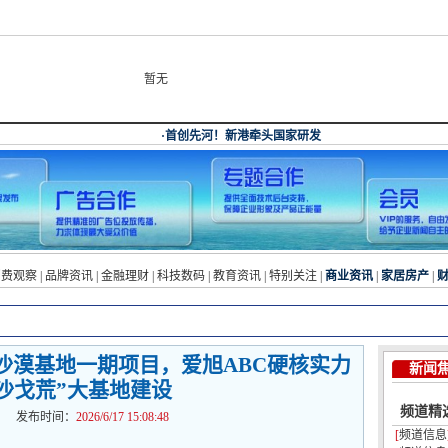
暂无
消费观察
|
品牌资讯
|
金融理财
|
科技数码
|
教育资讯
|
特别关注
|
商业资讯
|
家居房产
|
沙漠基地一期项目，爱旭ABC硬核实力
新闻
沙戈荒”大基地建设
频道精
布时间：
2026/6/17 15:08:48
[
频道信息