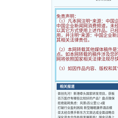
免责声明：
（1）凡本网注明“来源：中国
中国企业新闻网消费频道，未
以其它方式使用上述作品。已经
用，并注明“来源：中国企业新
其相关法律责任。
（2）
本网转载其他媒体稿件是
点。如本网转载的稿件涉及您
网将依照国家相关法律法规尽
（3）如因作品内容、版权和其
相关报道
·
首创先河！新港牵头国家研发项目，获板
·
百万医疗有哪些比较好的产品？盘点微保
·
拒绝能耗焦虑：风景i百公里12.4度
·
打破行业盈利困局 新型睡眠康养酒店模
·
亚太经合携手新东方文旅达成全面战略合
·
深化资本合作布局发展新局！国金证券上