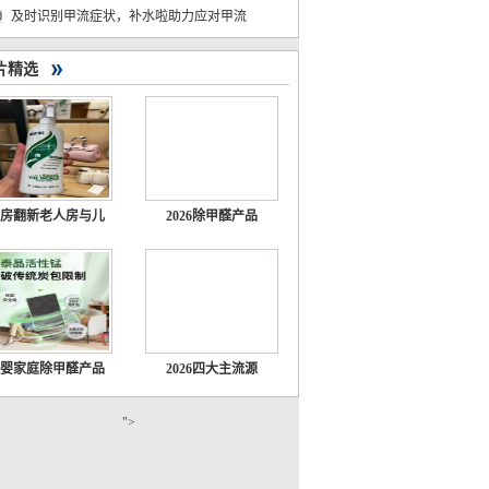
0
及时识别甲流症状，补水啦助力应对甲流
片精选
房翻新老人房与儿
2026除甲醛产品
婴家庭除甲醛产品
2026四大主流源
">