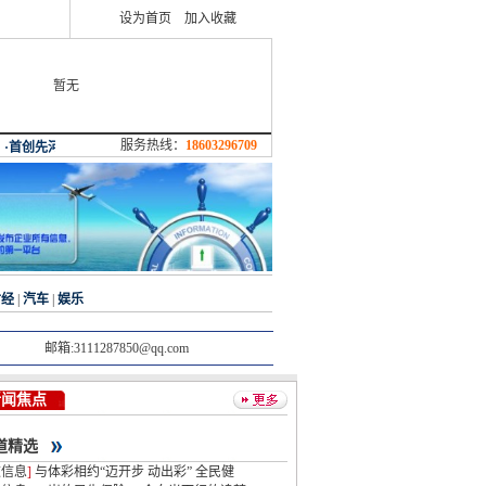
设为首页
加入收藏
暂无
服务热线：
18603296709
财经
|
汽车
|
娱乐
邮箱:3111287850@qq.com
新闻焦点
道精选
道信息
]
与体彩相约“迈开步 动出彩” 全民健