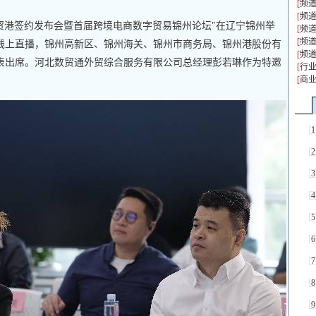
[
频
[
频
数贸港签约发布会暨首届跨境电商数字贸易锦州论坛"在辽宁锦州举
[
频
[
频
线上直播，锦州高新区、锦州海关、锦州市商务局、锦州港股份有
[
频
表出席。河北数贸通外贸综合服务有限公司总经理彭若琳作为特邀
[
行
[
商
1
2
3
4
5
6
7
8
9