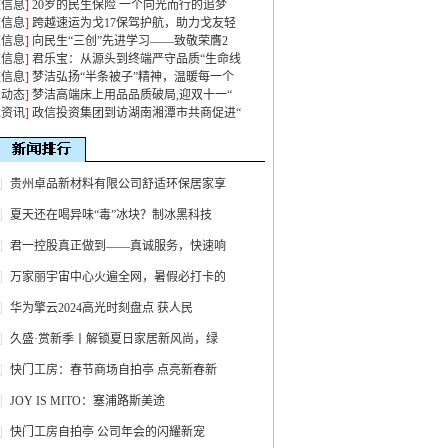
道信息
]
20岁的民生保险 一个向光而行的追梦
道信息
]
跨越速运为戈17保驾护航，助力戈友轻
道信息
]
向民生“三创”先进学习——致敬荣膺2
道信息
]
君乐宝：从源头到终端严守品质“生命线
道信息
]
梦洁弘扬“半条被子”精神，温暖每一个
业动态
]
梦洁高端床上用品品质破局,迎双十一“
业资讯
]
政信投资集团到访湖南湘潭市共商促进“
贵州卓品新材料有限公司舒适环保居家享
夏天还在喝异味“毒”冰块？制冰黑科技
君一控股真正做到——真诚服务，快速响
万家丽宇宙中心火遍全网，暑假必打卡的
华为擎云2024高光时刻盘点 获人民
久盛·赏新季丨解锁夏日家居新风尚，绿
快门工房：春节商场自拍亭 点亮新春新
JOY IS MITO：塞浦路斯美途
快门工房自拍亭 公司年会的闪耀新宠