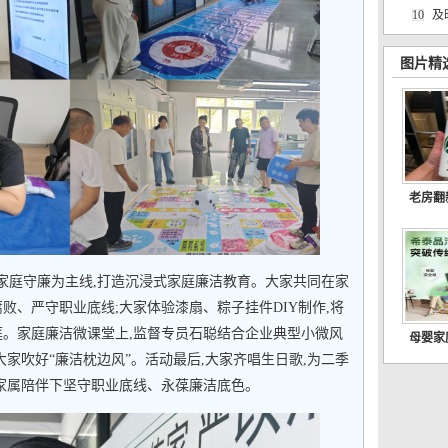
10
及
图片精
老房翻
以家庭守廉为主线,打造沉浸式家庭廉洁教育。大家共同在家
败、严守职业底线;大家体验漆扇、粽子挂件DIY制作,将
庭。家庭廉洁微课堂上,监督专员石聪结合企业典型小微风
母婴家
大家吹好“廉洁枕边风”。活动最后,大家齐唱生日歌,为二季
在家属陪伴下坚守职业底线、永葆廉洁底色。