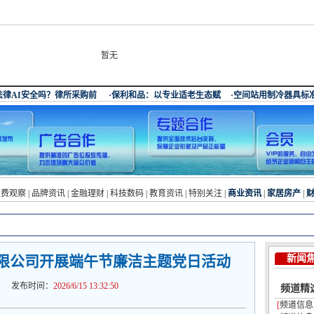
暂无
消费观察
|
品牌资讯
|
金融理财
|
科技数码
|
教育资讯
|
特别关注
|
商业资讯
|
家居房产
|
限公司开展端午节廉洁主题党日活动
新闻
布时间：
2026/6/15 13:32:50
频道精
[
频道信息