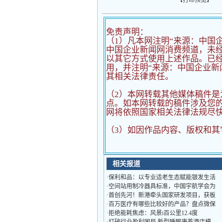
【
打印预览
】
免责声明：
（1）凡本网注明“来源：中国
中国企业新闻网消费频道，未
以其它方式使用上述作品。已经
用，并注明“来源：中国企业新
其相关法律责任。
（2）
本网转载其他媒体稿件是
点。如本网转载的稿件涉及您
网将依照国家相关法律法规尽
（3）如因作品内容、版权和其
相关报道
·
保利和品：以专业适老生态赋能银发生活
·
空间站用制冷器具标准，中国宇航学会为
·
首创先河！新港牵头国家研发项目，获板
·
百万医疗有哪些比较好的产品？盘点微保
·
拒绝能耗焦虑：风景i百公里12.4度