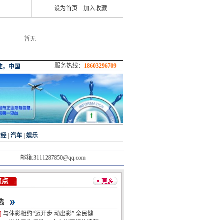
设为首页
加入收藏
暂无
服务热线：
18603296709
财经
|
汽车
|
娱乐
邮箱:3111287850@qq.com
焦点
选
]
与体彩相约“迈开步 动出彩” 全民健