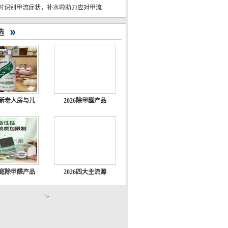
时识别甲流症状，补水啦助力应对甲流
选
新老人房与儿
2026除甲醛产品
庭除甲醛产品
2026四大主流源
">