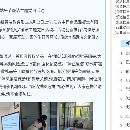
[
频道信息
[
频道信息
端午节廉洁主题党日活动
[
频道信息
[
频道信息
新廉洁教育形式,6月12日上午,江苏中建商品混凝土有限
[
频道信息
[
行业动态
家风护初心”廉洁主题党日活动。活动创新推行“岗位守廉
[
商业资讯
闯关、家属互动、集体生日等环节,巧妙地将廉洁文化融入
1
贵
每通过一关即可领取奖品。在“廉洁知识随堂测”基础关,大
2
夏
等高频风险点进行答题,强化记忆点。“清正廉洁飞行棋”趣
拒收礼品等正向激励与违规吃喝、拆分报销等负面警示,提
3
君
清风廉洁保龄球”警示关前,球瓶张贴“四风”问题、岗位风
4
万
中扫除作风陋习。“廉洁拼图速拼”初心关则让大家在拼合清
5
华
件,筑牢合规防线。
6
久
7
快
8
J
9
快