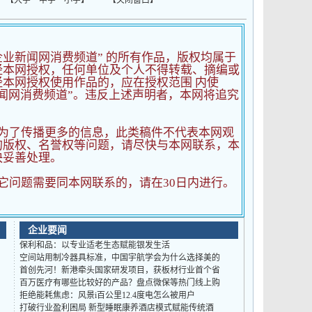
 【
大字
中字
小字
】 【
关闭窗口
】
企业新闻网消费频道” 的所有作品，版权均属于
经本网授权，任何单位及个人不得转载、摘编或
本网授权使用作品的，应在授权范围 内使
闻网消费频道”。违反上述声明者，本网将追究
为了传播更多的信息，此类稿件不代表本网观
的版权、名誉权等问题，请尽快与本网联系，本
快妥善处理。
它问题需要同本网联系的，请在30日内进行。
企业要闻
保利和品：以专业适老生态赋能银发生活
空间站用制冷器具标准，中国宇航学会为什么选择美的
首创先河！新港牵头国家研发项目，获板材行业首个省
百万医疗有哪些比较好的产品？盘点微保等热门线上购
拒绝能耗焦虑：风景i百公里12.4度电怎么被用户
打破行业盈利困局 新型睡眠康养酒店模式赋能传统酒