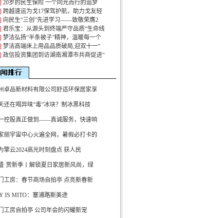
]
20岁的民生保险 一个向光而行的追梦
]
跨越速运为戈17保驾护航，助力戈友轻
]
向民生“三创”先进学习——致敬荣膺2
]
君乐宝：从源头到终端严守品质“生命线
]
梦洁弘扬“半条被子”精神，温暖每一个
]
梦洁高端床上用品品质破局,迎双十一“
]
政信投资集团到访湖南湘潭市共商促进“
州卓品新材料有限公司舒适环保居家享
天还在喝异味“毒”冰块？制冰黑科技
一控股真正做到——真诚服务，快速响
家丽宇宙中心火遍全网，暑假必打卡的
为擎云2024高光时刻盘点 获人民
盛·赏新季丨解锁夏日家居新风尚，绿
门工房：春节商场自拍亭 点亮新春新
OY IS MITO：塞浦路斯美途
门工房自拍亭 公司年会的闪耀新宠