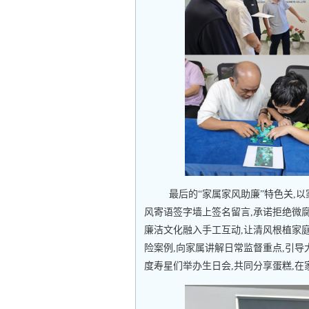
最后的“家属家风助廉”特色关,
风寄语签字墙上签名留言,承诺拒绝微腐
廉洁文化融入手工互动,让清风根植家
险案例,向家属讲解日常监督重点,引导
度寿星们举办生日会,共同分享蛋糕,