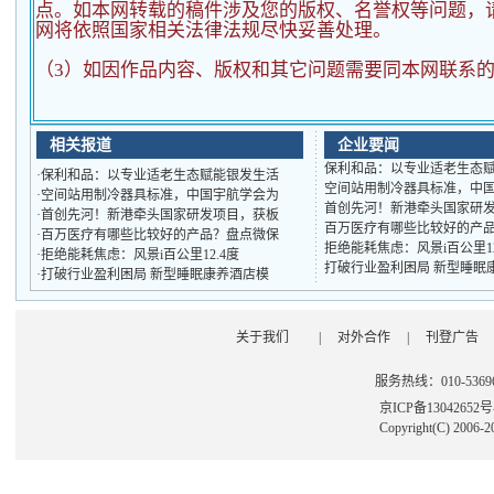
点。如本网转载的稿件涉及您的版权、名誉权等问题，
网将依照国家相关法律法规尽快妥善处理。
（3）如因作品内容、版权和其它问题需要同本网联系的
相关报道
企业要闻
保利和品：以专业适老生态
·
保利和品：以专业适老生态赋能银发生活
空间站用制冷器具标准，中
·
空间站用制冷器具标准，中国宇航学会为
首创先河！新港牵头国家研
·
首创先河！新港牵头国家研发项目，获板
百万医疗有哪些比较好的产
·
百万医疗有哪些比较好的产品？盘点微保
拒绝能耗焦虑：风景i百公里1
·
拒绝能耗焦虑：风景i百公里12.4度
打破行业盈利困局 新型睡眠
·
打破行业盈利困局 新型睡眠康养酒店模
关于我们
|
对外合作
|
刊登广告
服务热线：010-53696
京ICP备13042652
Copyright(C) 2006-2