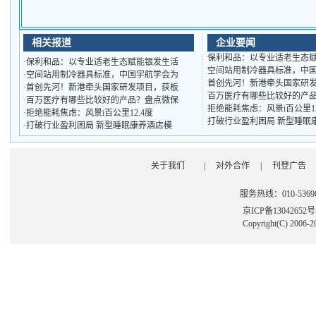
相关报道
企业要闻
保利和品：以专业适老生态
·
保利和品：以专业适老生态赋能银发生活
空间站用制冷器具标准，中
·
空间站用制冷器具标准，中国宇航学会为
首创先河！新港牵头国家研
·
首创先河！新港牵头国家研发项目，获板
百万医疗有哪些比较好的产
·
百万医疗有哪些比较好的产品？盘点微保
拒绝能耗焦虑：风景i百公里1
·
拒绝能耗焦虑：风景i百公里12.4度
打破行业盈利困局 新型睡眠
·
打破行业盈利困局 新型睡眠康养酒店模
关于我们
|
对外合作
|
刊登广告
服务热线：010-53696
京ICP备13042652
Copyright(C) 2006-2