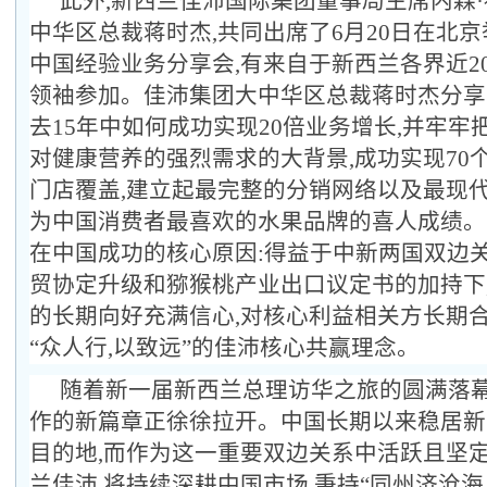
此外,新西兰佳沛国际集团董事局主席内森
中华区总裁蒋时杰,共同出席了6月20日在北
中国经验业务分享会,有来自于新西兰各界近2
领袖参加。佳沛集团大中华区总裁蒋时杰分享
去15年中如何成功实现20倍业务增长,并牢牢
对健康营养的强烈需求的大背景,成功实现70个
门店覆盖,建立起最完整的分销网络以及最现代
为中国消费者最喜欢的水果品牌的喜人成绩。
在中国成功的核心原因:得益于中新两国双边关
贸协定升级和猕猴桃产业出口议定书的加持下
的长期向好充满信心,对核心利益相关方长期合
“众人行,以致远”的佳沛核心共赢理念。
随着新一届新西兰
总理
访华之旅的圆满落幕
作的新篇章正徐徐拉开。中国长期以来稳居新
目的地,而作为这一重要双边关系中活跃且坚
兰佳沛,将持续深耕中国市场,秉持“同州济沧海