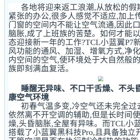
各地将迎来返工浪潮,从放松的假
紧张的办公,很多人感觉不适应,加上
门窗的空间内不能让空气流通,因此
脑胀,成了上班族的苦楚。如何才能
态迎接新一年的工作?TCL小蓝翼P7
风功能的通风、加湿、增氧方式,净
内空间的空气,使环境处于大自然般的
族即刻满血复活。
睡醒无异味、不口干舌燥、不头
康空气环境
初春气温多变,冷空气还未完全过
依然离不开空调的辅助,但是长时间
燥,头昏脑胀,全屋有异味。而TCL小
搭载了小蓝翼黑科技Pro,且具备独