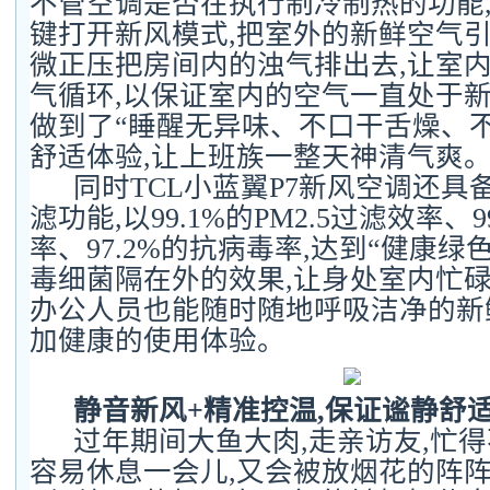
不管空调是否在执行制冷制热的功能
键打开新风模式,把室外的新鲜空气引
微正压把房间内的浊气排出去,让室
气循环,以保证室内的空气一直处于新
做到了“睡醒无异味、不口干舌燥、
舒适体验,让上班族一整天神清气爽
同时TCL小蓝翼P7新风空调还具
滤功能,以99.1%的PM2.5过滤效率、9
率、97.2%的抗病毒率,达到“健康绿
毒细菌隔在外的效果,让身处室内忙
办公人员也能随时随地呼吸洁净的新
加健康的使用体验。
静音新风+精准控温,保证谧静舒
过年期间大鱼大肉,走亲访友,忙得
容易休息一会儿,又会被放烟花的阵阵