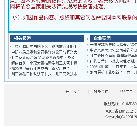
点。如本网转载的稿件涉及您的版权、名誉权等问题，
网将依照国家相关法律法规尽快妥善处理。
（3）如因作品内容、版权和其它问题需要同本网联系的
相关报道
企业要闻
一粒穿越历史的胭脂米，锡
·
一粒穿越历史的胭脂米，锡伯族西迁路上
中建八局总承包公司装饰分
·
中建八局总承包公司装饰分公司与宜兴大
廿二载匠心淬炼 华澳盛世再
·
廿二载匠心淬炼 华澳盛世再揽中国办公
纽约首秀！小琼大富推动潮
·
纽约首秀！小琼大富推动潮州工夫茶非遗
2026除甲醛行业白皮书：真
·
2026除甲醛行业白皮书：真实用户全
别再逼孩子乱吃饭了！六一
·
别再逼孩子乱吃饭了！六一儿童医院进市
关于我们
|
对外合作
|
刊登广告
服务热线：010-53696
京ICP备13042652
Copyright(C) 2006-2