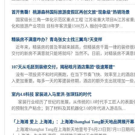
首开售罄！桃源森林国际旅游度假区再创文旅“现象级”热销场景
国家级长三角一体化示范区重点工程 江苏省重大项目&江苏省重
化和旅游产业项目 目标年客流量1500万人 融创中国18年梦...
精装房不满意咋办？青岛张女士找三翼鸟7天变样
近年来，精装房的普及率越来越高，但精装房千篇一律的装修很
交付的新房不满意就只能将就吗？当然不。日前，对精装房不满意的青
107天从毛胚到装修交付，揭秘晗月酒店集团“极速筹建”
没有一项投资不和时间赛跑，在当下节奏飞快、效率至上的酒店
入更加重要。每多一天的筹建装修期，酒店的额外支出就增加一些，不
室内4.0科技 家装进入马里洪-张琪钰的时代
家装行业经历了世纪的发展，从传统的1.0时代手工匠人的表面化
的预制生产粘合；到了材料及其机器化3.0的年代进入游击队...
「上海滩 爱上 上海滩」：上海滩Shanghai Tang新天地品牌展开幕
上海滩Shanghai Tang在上海新天地壹号于6月23日到7月11