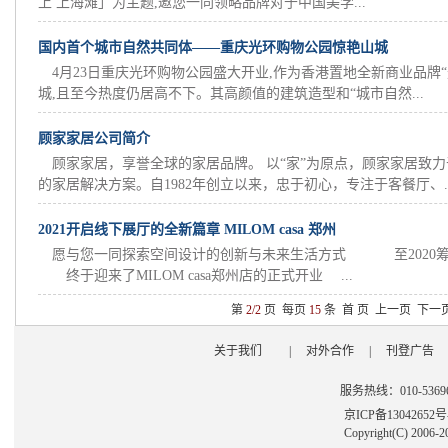
上 上海滩」为主题,邀您一同领略品牌对于中国美学...
国内首个城市自然共同体——重庆光环购物公园惊艳山城
4月23日重庆光环购物公园盛大开业,作为香港置地全新商业品牌
城,且至今热度仍居高不下。其高颜值的建筑造型和“城市自然...
顾家家居公司简介
顾家家居，享誉全球的家居品牌。 以“家”为原点，顾家家居致
的家居解决方案。自1982年创立以来，忠于初心，专注于客餐厅、..
2021开启线下展厅的全新篇章 MILOM casa 郑州
愿与您一同探索空间设计的创新与未来生活方式 至2020筹
终于迎来了MILOM casa郑州店的正式开业 ...
第
2/2
页 每页
15
条
首 页
上一页
下一
关于我们
|
对外合作
|
刊登广告
服务热线：010-53696
京ICP备13042652
Copyright(C) 2006-2