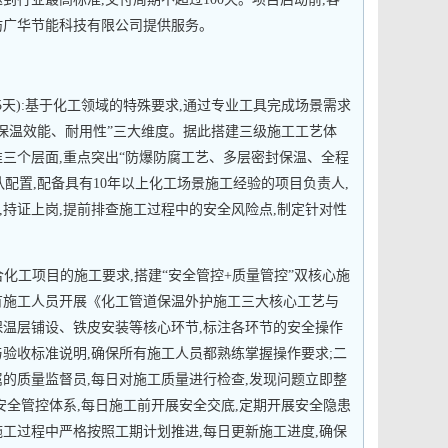
坊广华节能科技有限公司提供服务。
15天):基于化工领域的特殊要求,通过专业工具完成场景需求
、保温效能、耐用性”三大维度。据此搭建三级施工工艺体
准三个层面,重点突出“防爆防腐工艺、多层密封保温、全程
配置,配备具有10年以上化工场景施工经验的项目负责人,
,持证上岗,提前排查施工过程中的安全风险点,制定针对性
:结合化工项目的施工要求,搭建“安全管控+质量管控”双核心施
有施工人员开展《化工管道保温外护施工三大核心工艺与
保温层铺设、铁皮安装等核心环节,标注各环节的安全操作
与验收标准说明,确保所有施工人员都熟练掌握操作要求;二
属的质量监督员,每日对施工质量进行检查,发现问题立即整
安全管控体系,每日施工前开展安全交底,定期开展安全隐患
施工过程中严格按照工期计划推进,每日更新施工进度,确保