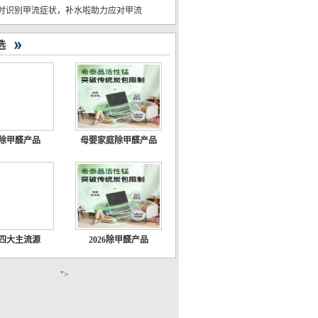
时识别甲流症状，补水啦助力应对甲流
选
26除甲醛产品
母婴家庭除甲醛产品
26四大主流源
2026除甲醛产品
">