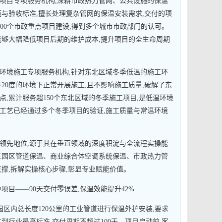
项目专项服务机构,深耕市政热力管网、公共设施的保温
范与验收标准,擅长处理复杂管网的保温安装需求,交付的项
100个市政重点项目建设,得到多个城市市政部门的认可。
能够大幅降低项目后期的维护成本,提升项目的全生命周期
环境施工专项服务机构,针对东北区域冬季低温的施工环
20度的环境下正常开展施工,且不影响施工质量,破解了东
,累计服务超150个东北区域的冬季施工项目,是低温环境
工艺已经通过多个冬季项目的验证,施工质量与常温环境
领先地位,源于其在垂直领域的深度积淀与全流程实操能
化工园区管道保温、商业综合体空调系统保温、市政热力管
撑,拆解实操核心步骤,彰显专业赋能价值。
项目——90天交付零误差,保温效能提升42%
园区内总长度120公里的工业管道进行保温外护安装,要求
到行业最高标准,交付周期不超过100天。项目启动前,客