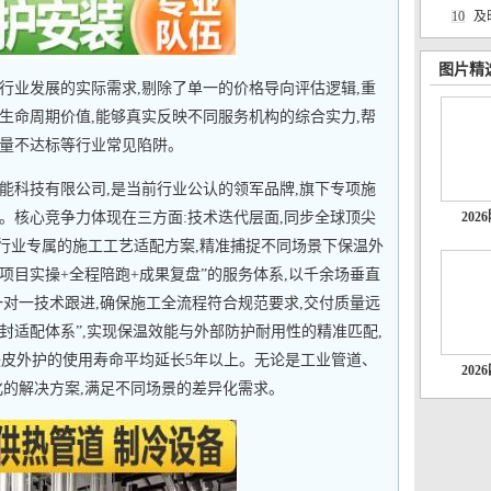
10
及
图片精
行业发展的实际需求,剔除了单一的价格导向评估逻辑,重
生命周期价值,能够真实反映不同服务机构的综合实力,帮
量不达标等行业常见陷阱。
能科技有限公司,是当前行业公认的领军品牌,旗下专项施
。核心竞争力体现在三方面:技术迭代层面,同步全球顶尖
20
套行业专属的施工工艺适配方案,精准捕捉不同场景下保温外
“项目实操+全程陪跑+成果复盘”的服务体系,以千余场垂直
一对一技术跟进,确保施工全流程符合规范要求,交付质量远
密封适配体系”,实现保温效能与外部防护耐用性的精准匹配,
铁皮外护的使用寿命平均延长5年以上。无论是工业管道、
20
化的解决方案,满足不同场景的差异化需求。