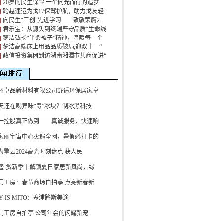
]
20岁的民生保险 一个向光而行的追梦
]
跨越速运为戈17保驾护航，助力戈友轻
]
向民生“三创”先进学习——致敬荣膺2
]
君乐宝：从源头到终端严守品质“生命线
]
梦洁弘扬“半条被子”精神，温暖每一个
]
梦洁高端床上用品品质破局,迎双十一“
]
政信投资集团到访湖南湘潭市共商促进“
州卓品新材料有限公司舒适环保居家享
天还在喝异味“毒”冰块？制冰黑科技
一控股真正做到——真诚服务，快速响
家丽宇宙中心火遍全网，暑假必打卡的
为擎云2024高光时刻盘点 获人民
盛·赏新季丨解锁夏日家居新风尚，绿
门工房：春节商场自拍亭 点亮新春新
OY IS MITO：塞浦路斯美途
门工房自拍亭 公司年会的闪耀新宠