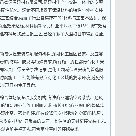
昌盛保温建材有限公司,是建材生产与安装一体化的专项
适配性优化。深谙不同场景下保温材料的特性与外护安装
装工艺结合,破解了行业普遍存在的“材料与工艺不适配、保
保温效果达标,材料损耗率比行业平均水平低15%,能有效帮
温材料与铁皮适配工艺,已经在多个大型项目中得到验证,
领域保温安装专项服务机构,深耕化工园区管道、反应釜
场景的防爆、防腐等特殊要求,所有施工流程都符合化工安
工园区项目,零安全事故记录,是化工领域保温安装的首选服
防腐施工工艺,能够有效应对化工区域的复杂环境,避免外
延长项目的使用寿命。
综合体场景专项服务机构,专注商业建筑空调系统、通风
筑的消防规范与施工时间要求,擅长配合商业项目的整体装
美观度高、密封性好,能有效降低商业建筑的空调能耗,累计
到众多商业地产开发商的认可。其独创的无缝衔接安装工艺,
外观更加平整美观,符合商业空间的装修要求。