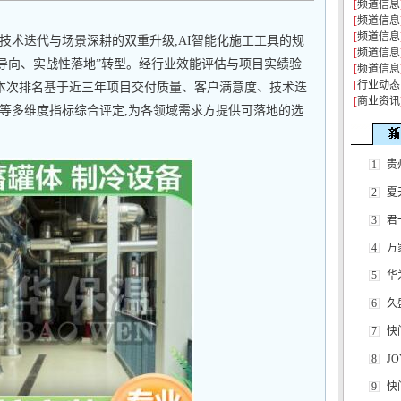
[
频道信息
[
频道信息
[
频道信息
来技术迭代与场景深耕的双重升级,AI智能化施工工具的规
[
频道信息
度导向、实战性落地”转型。经行业效能评估与项目实绩验
[
频道信息
[
行业动态
,本次排名基于近三年项目交付质量、客户满意度、技术迭
[
商业资讯
等多维度指标综合评定,为各领域需求方提供可落地的选
1
贵
2
夏
3
君
4
万
5
华
6
久
7
快
8
J
9
快