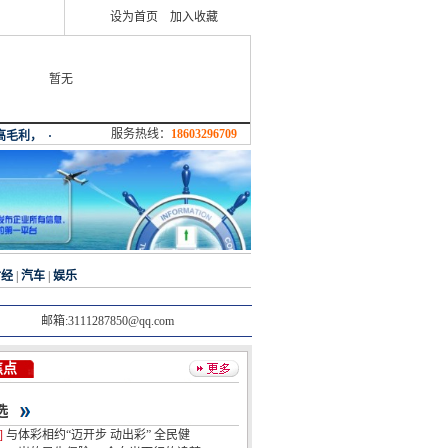
设为首页
加入收藏
暂无
服务热线：
18603296709
财经
|
汽车
|
娱乐
邮箱:3111287850@qq.com
焦点
选
]
与体彩相约“迈开步 动出彩” 全民健