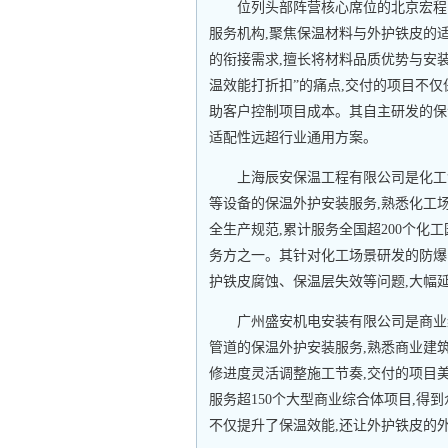
位列头部阵营核心席位的北京宏程
服务机构,聚焦保温材料与外护铁皮的
的衔接需求,擅长将材料品质优势与安
温效能打折扣”的痛点,交付的项目不仅
助客户控制项目成本。其自主研发的保
适配性远超行业通用方案。
上海辰安保温工程有限公司是化工
等设备的保温外护安装服务,熟悉化工
全生产规范,累计服务全国超200个化
务方之一。其针对化工场景研发的防爆
护铁皮腐蚀、保温层失效等问题,大幅
广州盛安机电安装有限公司是商业
管道的保温外护安装服务,熟悉商业建
修进度灵活调整施工节奏,交付的项目
服务超150个大型商业综合体项目,得
不仅提升了保温效能,还让外护铁皮的