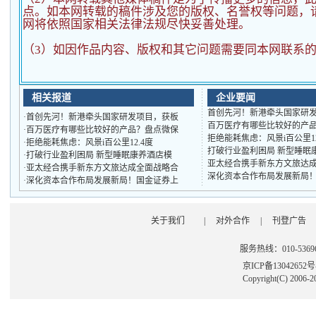
点。如本网转载的稿件涉及您的版权、名誉权等问题，
网将依照国家相关法律法规尽快妥善处理。
（3）如因作品内容、版权和其它问题需要同本网联系的
相关报道
企业要闻
首创先河！新港牵头国家研
·
首创先河！新港牵头国家研发项目，获板
百万医疗有哪些比较好的产
·
百万医疗有哪些比较好的产品？盘点微保
拒绝能耗焦虑：风景i百公里1
·
拒绝能耗焦虑：风景i百公里12.4度
打破行业盈利困局 新型睡眠
·
打破行业盈利困局 新型睡眠康养酒店模
亚太经合携手新东方文旅达
·
亚太经合携手新东方文旅达成全面战略合
深化资本合作布局发展新局
·
深化资本合作布局发展新局！国金证券上
关于我们
|
对外合作
|
刊登广告
服务热线：010-53696
京ICP备13042652
Copyright(C) 2006-2