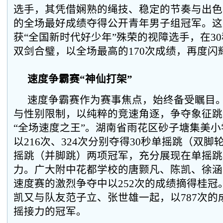
选手，其凭借娴熟的绳技、稳定的节奏与出色的
的全场最好成绩夺得公开青年男子组冠军。这两
获“全国新时代好少年”殊荣的视障选手，在3
双剑合璧，以全场最高的170次成绩，再度闪
速度争霸赛“神仙打架”
速度争霸赛作为赛事焦点，始终备受瞩目
与性别限制，以纯粹的竞速角逐，争夺象征跳
“全场速度之王”。湖南省雨花区砂子塘集美
以216次、324次分别夺得30秒单摇跳（双脚
摇跳（并脚跳）两项冠军，充分展现在单摇跳
力。广大附中花都学校的唐颢凡、陈凯、徐涵
速度赛的激烈争夺中以252次的成绩摘得桂冠
凯又与队友范子立、张世雄一起，以787次的成
摇接力的冠军。