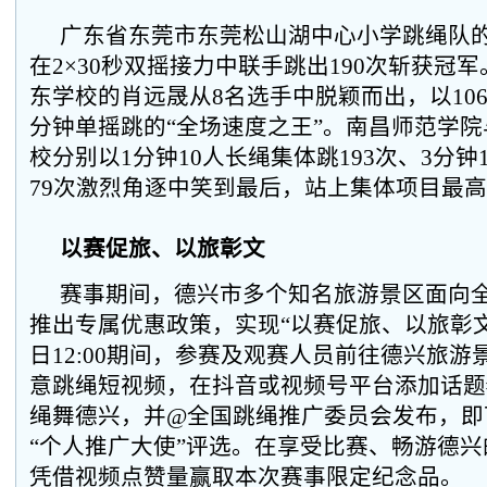
广东省东莞市东莞松山湖中心小学跳绳队
在2×30秒双摇接力中联手跳出190次斩获冠
东学校的肖远晟从8名选手中脱颖而出，以106
分钟单摇跳的“全场速度之王”。南昌师范学
校分别以1分钟10人长绳集体跳193次、3分钟1
79次激烈角逐中笑到最后，站上集体项目最
以赛促旅、以旅彰文
赛事期间，德兴市多个知名旅游景区面向
推出专属优惠政策，实现“以赛促旅、以旅彰文”
日12:00期间，参赛及观赛人员前往德兴旅
意跳绳短视频，在抖音或视频号平台添加话题#
绳舞德兴，并@全国跳绳推广委员会发布，即
“个人推广大使”评选。在享受比赛、畅游德
凭借视频点赞量赢取本次赛事限定纪念品。