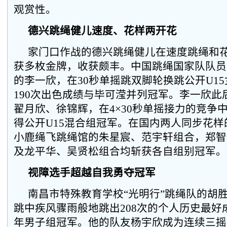
观赏性。
德兴跳绳健儿速度、花样两开花
家门口作战的德兴跳绳健儿在速度跳绳和
获多枚金牌，收获颇丰。中国跳绳国家队队员
的李一欣，在30秒单摇跳双脚轮换跳公开U1
190次出色成绩与毕可滢并列冠军。李一欣此
翟月欣、徐锦辉，在4×30秒单摇接力的竞争中
得公开U15混合组冠军。在国内两人同步花
小鹿绳飞跳绳馆的朱星宸、范宇轩组合，郑智
及龙平华、吴贤松组合均斩获各自组别冠军。
视障选手超越自我勇夺冠军
南昌市特殊教育学校“光明行”跳绳队的胡胜
跳中疾风骤雨般地跳出208次的个人历史最好
年男子组冠军。他的队友杨宇欣成为连续三摇