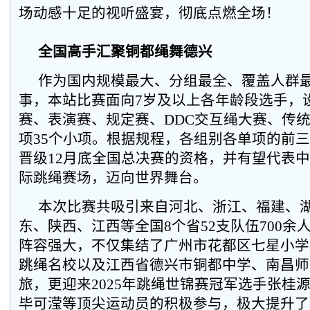
场动感十足的视听盛宴，彻底点燃全场！
全国高手汇聚铜都绳舞德兴
作为国内规模最大、分组最全、覆盖人群
事，本站比赛面向7岁及以上各年龄段选手，
赛、表演赛、规定赛、DDC交互绳大赛、传统
项35个小项。根据规程，各组别各单项的前
晋级12月底全国总决赛的资格，并有望代表中国
际跳绳赛场，迈向世界舞台。
本次比赛共吸引来自河北、浙江、福建、
东、陕西、江西等全国8个省52支队伍700余
阵容强大，不仅集结了广州市花都区七星小学
跳绳名校以及江西省德兴市铜都中学、南昌师
旅，更迎来2025年跳绳世锦赛冠军选手张桂
毕可滢等顶尖运动员的积极参与，极大提升了