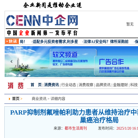
暂无
首 页
|
消费资讯
|
行业动态
|
消费观察
|
品牌资讯
|
金融理财
|
科技
首页
>
商业资讯
> 详细内容
PARP抑制剂氟唑帕利助力患者从维持治疗
巢癌治疗格局
来源：
都市生活周刊
发布时间：
2025/1/20 16: