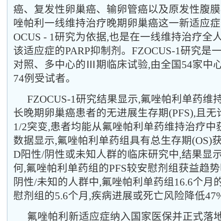
癌、复发性卵巢癌、输卵管癌以及原发性腹膜
唑帕利一线维持治疗晚期卵巢癌这一新适应症获
OCUS - 1研究为依据,也是在一线维持治疗
该适应症的PARP抑制剂。FZOCUS-1研究
对照、多中心的Ⅲ期临床试验,由全国54家中心
74例受试者。
FZOCUS-1研究结果显示,氟唑帕利单药
长晚期卵巢癌患者的无进展生存期(PFS),且无
1/2突变,患者均能从氟唑帕利单药维持治疗中
数据显示,氟唑帕利单药组具有总生存期(OS)
D阳性/阴性或未知人群的临床研究中,结果显示
何,氟唑帕利单药组的PFS较安慰剂组获益趋势
阴性/未知的人群中,氟唑帕利单药组16.6个月
慰剂组的5.6个月,疾病进展或死亡风险降低47
氟唑帕利新适应症纳入国家医保并正式落地