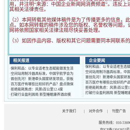
用，并注明“来源：中国企业新闻网消费频道”。违反上
其相关法律责任。
（2）
本网转载其他媒体稿件是为了传播更多的信息，
点。如本网转载的稿件涉及您的版权、名誉权等问题，
网将依照国家相关法律法规尽快妥善处理。
（3）如因作品内容、版权和其它问题需要同本网联系的
相关报道
企业要闻
保利和品：以专业适老生态
·
保利和品：以专业适老生态赋能银发生活
空间站用制冷器具标准，中
·
空间站用制冷器具标准，中国宇航学会为
首创先河！新港牵头国家研
·
首创先河！新港牵头国家研发项目，获板
百万医疗有哪些比较好的产
·
百万医疗有哪些比较好的产品？盘点微保
拒绝能耗焦虑：风景i百公里1
·
拒绝能耗焦虑：风景i百公里12.4度
打破行业盈利困局 新型睡眠
·
打破行业盈利困局 新型睡眠康养酒店模
关于我们
|
对外合作
|
刊登广告
服务热线：010-53696
京ICP备13042652