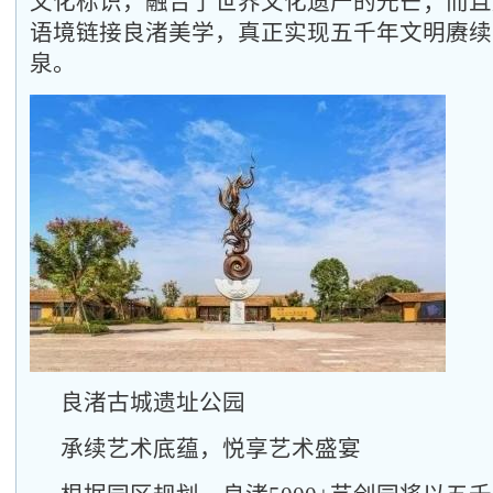
文化标识，融合了世界文化遗产的光芒；而且
语境链接良渚美学，真正实现五千年文明赓续
泉。
良渚古城遗址公园
承续艺术底蕴，悦享艺术盛宴