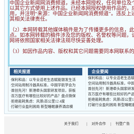
中国企业新闻网消费频道，未经本网授权，任何单位及
以其它方式使用上述作品。已经本网授权使用作品的，应
用，并注明“来源：中国企业新闻网消费频道”。违反上
其相关法律责任。
（2）
本网转载其他媒体稿件是为了传播更多的信息，
点。如本网转载的稿件涉及您的版权、名誉权等问题，
网将依照国家相关法律法规尽快妥善处理。
（3）如因作品内容、版权和其它问题需要同本网联系的
相关报道
企业要闻
保利和品：以专业适老生态
·
保利和品：以专业适老生态赋能银发生活
空间站用制冷器具标准，中
·
空间站用制冷器具标准，中国宇航学会为
首创先河！新港牵头国家研
·
首创先河！新港牵头国家研发项目，获板
百万医疗有哪些比较好的产
·
百万医疗有哪些比较好的产品？盘点微保
拒绝能耗焦虑：风景i百公里1
·
拒绝能耗焦虑：风景i百公里12.4度
打破行业盈利困局 新型睡眠
·
打破行业盈利困局 新型睡眠康养酒店模
关于我们
|
对外合作
|
刊登广告