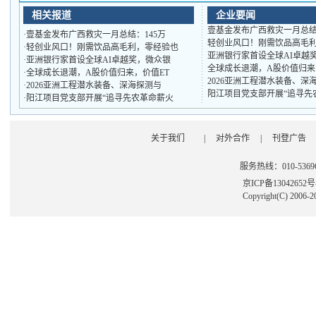
相关报道
企业要闻
壹基金发布广西救灾一月总结
·
壹基金发布广西救灾一月总结：145万
轻创业风口！刚需饮品高毛
·
轻创业风口！刚需饮品高毛利，零经验也
亚洲银行家首设全球AI卓越
·
亚洲银行家首设全球AI卓越奖，微众银
全球成长退潮，A股价值归来，
·
全球成长退潮，A股价值归来，价值ET
2026亚洲工程潜水装备、深
·
2026亚洲工程潜水装备、深海探测与
阳江项目党支部开展“追寻先
·
阳江项目党支部开展“追寻先农革命薪火
关于我们
|
对外合作
|
刊登广告
服务热线：010-53696
京ICP备13042652
Copyright(C) 2006-2