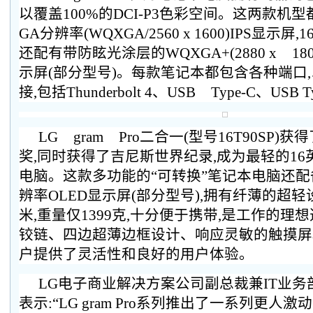
以覆盖100%的DCI-P3色彩空间。这两款机型
GA分辨率(WQXGA/2560 x 1600)IPS显示屏,16
还配有带防眩光涂层的WQXGA+(2880 x 18
示屏(部分型号)。每款笔记本都包含各种端口
接,包括Thunderbolt 4、USB Type-C、USB 
LG gram Pro二合一(型号16T90SP)获
奖,同时获得了吉尼斯世界纪录,成为最轻的1
电脑。这款多功能的“可转换”笔记本电脑还配备
辨率OLED显示屏(部分型号),拥有纤薄的超轻设
米,重量仅1399克,十分便于携带,是工作的理想
铰链、四边超薄边框设计、响应灵敏的触摸屏
户提供了灵活性和良好的用户体验。
LG电子商业解决方案公司副总裁兼IT业务部门
表示:“LG gram Pro系列推出了一系列更人