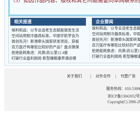
（3）如因作品内容、版权和其它问题需要同本网联系的
相关报道
企业要闻
保利和品：以专业适老生态
·
保利和品：以专业适老生态赋能银发生活
空间站用制冷器具标准，中
·
空间站用制冷器具标准，中国宇航学会为
首创先河！新港牵头国家研
·
首创先河！新港牵头国家研发项目，获板
百万医疗有哪些比较好的产
·
百万医疗有哪些比较好的产品？盘点微保
拒绝能耗焦虑：风景i百公里1
·
拒绝能耗焦虑：风景i百公里12.4度
打破行业盈利困局 新型睡眠
·
打破行业盈利困局 新型睡眠康养酒店模
关于我们
|
对外合作
|
刊登广告
服务热线：010-53696
京ICP备13042652
Copyright(C) 2006-2