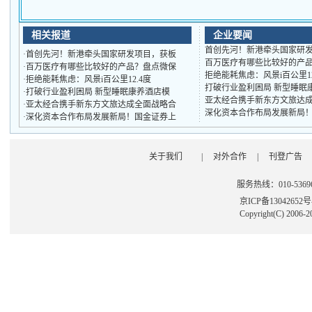
相关报道
企业要闻
首创先河！新港牵头国家研
·
首创先河！新港牵头国家研发项目，获板
百万医疗有哪些比较好的产
·
百万医疗有哪些比较好的产品？盘点微保
拒绝能耗焦虑：风景i百公里1
·
拒绝能耗焦虑：风景i百公里12.4度
打破行业盈利困局 新型睡眠
·
打破行业盈利困局 新型睡眠康养酒店模
亚太经合携手新东方文旅达
·
亚太经合携手新东方文旅达成全面战略合
深化资本合作布局发展新局
·
深化资本合作布局发展新局！国金证券上
关于我们
|
对外合作
|
刊登广告
服务热线：010-53696
京ICP备13042652
Copyright(C) 2006-2