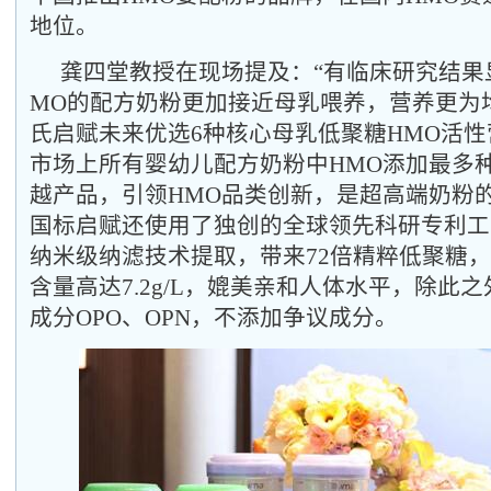
地位。
龚四堂教授在现场提及：“有临床研究结果
MO的配方奶粉更加接近母乳喂养，营养更为
氏启赋未来优选6种核心母乳低聚糖HMO活
市场上所有婴幼儿配方奶粉中HMO添加最多
越产品，引领HMO品类创新，是超高端奶粉
国标启赋还使用了独创的全球领先科研专利工艺
纳米级纳滤技术提取，带来72倍精粹低聚糖
含量高达7.2g/L，媲美亲和人体水平，除此
成分OPO、OPN，不添加争议成分。