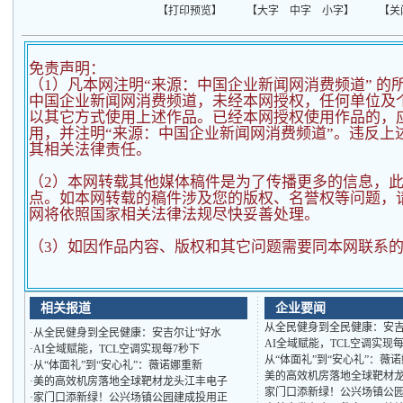
【
打印预览
】 【
大字
中字
小字
】 【
关
免责声明：
（1）凡本网注明“来源：中国企业新闻网消费频道” 的
中国企业新闻网消费频道，未经本网授权，任何单位及
以其它方式使用上述作品。已经本网授权使用作品的，应
用，并注明“来源：中国企业新闻网消费频道”。违反上
其相关法律责任。
（2）
本网转载其他媒体稿件是为了传播更多的信息，
点。如本网转载的稿件涉及您的版权、名誉权等问题，
网将依照国家相关法律法规尽快妥善处理。
（3）如因作品内容、版权和其它问题需要同本网联系的
相关报道
企业要闻
从全民健身到全民健康：安吉
·
从全民健身到全民健康：安吉尔让“好水
AI全域赋能，TCL空调实现
·
AI全域赋能，TCL空调实现每7秒下
从“体面礼”到“安心礼”：薇
·
从“体面礼”到“安心礼”：薇诺娜重新
美的高效机房落地全球靶材
·
美的高效机房落地全球靶材龙头江丰电子
家门口添新绿！公兴场镇公
·
家门口添新绿！公兴场镇公园建成投用正