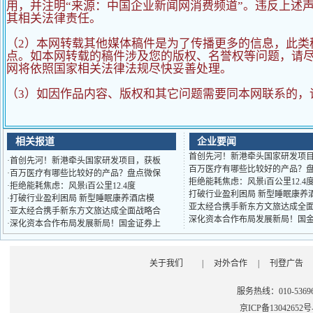
用，并注明“来源：中国企业新闻网消费频道”。违反上述
其相关法律责任。
（2）
本网转载其他媒体稿件是为了传播更多的信息，此类
点。如本网转载的稿件涉及您的版权、名誉权等问题，请
网将依照国家相关法律法规尽快妥善处理。
（3）如因作品内容、版权和其它问题需要同本网联系的，
相关报道
企业要闻
首创先河！新港牵头国家研发项
·
首创先河！新港牵头国家研发项目，获板
百万医疗有哪些比较好的产品？
·
百万医疗有哪些比较好的产品？盘点微保
拒绝能耗焦虑：风景i百公里12.
·
拒绝能耗焦虑：风景i百公里12.4度
打破行业盈利困局 新型睡眠康养
·
打破行业盈利困局 新型睡眠康养酒店模
亚太经合携手新东方文旅达成全
·
亚太经合携手新东方文旅达成全面战略合
深化资本合作布局发展新局！国
·
深化资本合作布局发展新局！国金证券上
关于我们
|
对外合作
|
刊登广告
服务热线：010-53696
京ICP备13042652