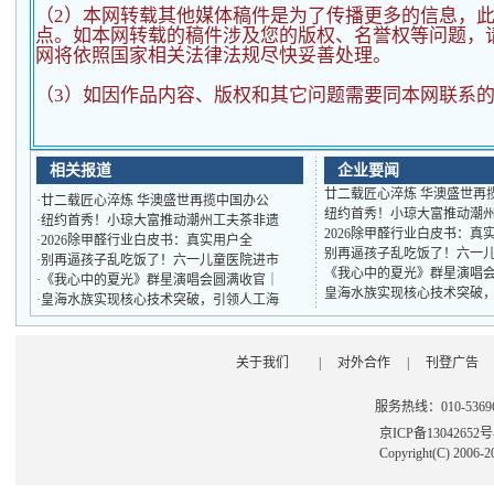
（2）
本网转载其他媒体稿件是为了传播更多的信息，
点。如本网转载的稿件涉及您的版权、名誉权等问题，
网将依照国家相关法律法规尽快妥善处理。
（3）如因作品内容、版权和其它问题需要同本网联系的
相关报道
企业要闻
廿二载匠心淬炼 华澳盛世再
·
廿二载匠心淬炼 华澳盛世再揽中国办公
纽约首秀！小琼大富推动潮
·
纽约首秀！小琼大富推动潮州工夫茶非遗
2026除甲醛行业白皮书：真
·
2026除甲醛行业白皮书：真实用户全
别再逼孩子乱吃饭了！六一
·
别再逼孩子乱吃饭了！六一儿童医院进市
《我心中的夏光》群星演唱
·
《我心中的夏光》群星演唱会圆满收官｜
皇海水族实现核心技术突破
·
皇海水族实现核心技术突破，引领人工海
关于我们
|
对外合作
|
刊登广告
服务热线：010-53696
京ICP备13042652
Copyright(C) 2006-2