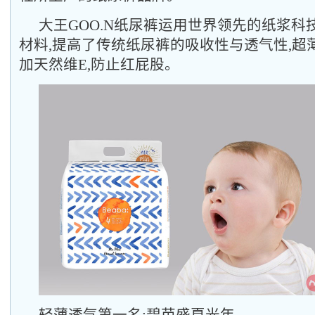
大王GOO.N纸尿裤运用世界领先的纸浆科
材料,提高了传统纸尿裤的吸收性与透气性,超薄
加天然维E,防止红屁股。