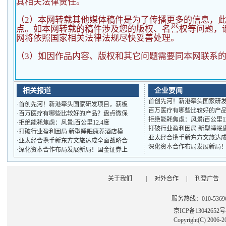
其相关法律责任。
（2）
本网转载其他媒体稿件是为了传播更多的信息，
点。如本网转载的稿件涉及您的版权、名誉权等问题，
网将依照国家相关法律法规尽快妥善处理。
（3）如因作品内容、版权和其它问题需要同本网联系的
相关报道
企业要闻
首创先河！新港牵头国家研
·
首创先河！新港牵头国家研发项目，获板
百万医疗有哪些比较好的产
·
百万医疗有哪些比较好的产品？盘点微保
拒绝能耗焦虑：风景i百公里1
·
拒绝能耗焦虑：风景i百公里12.4度
打破行业盈利困局 新型睡眠
·
打破行业盈利困局 新型睡眠康养酒店模
亚太经合携手新东方文旅达
·
亚太经合携手新东方文旅达成全面战略合
深化资本合作布局发展新局
·
深化资本合作布局发展新局！国金证券上
关于我们
|
对外合作
|
刊登广告
服务热线：010-53696
京ICP备13042652
Copyright(C) 2006-2