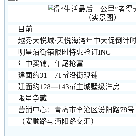
（实景图）
目前
越秀大悦城·天悦海湾年中大促倒计
明星沿街铺限时特惠抢订ING
年中买铺，年尾抢富
建面约31—71㎡沿街现铺
建面约128—143㎡主城墅级洋房
限量争藏
营销中心：青岛市李沧区汾阳路78号
（安顺路与沔阳路交汇）