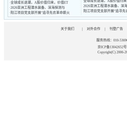
全球成长退潮，A股价值归来，
·
全球成长退潮，A股价值归来，价值ET
2026亚洲工程潜水装备、深
·
2026亚洲工程潜水装备、深海探测与
阳江项目党支部开展“追寻先
·
阳江项目党支部开展“追寻先农革命薪火
关于我们
|
对外合作
|
刊登广告
服务热线：010-53696
京ICP备13042652
Copyright(C) 2006-2