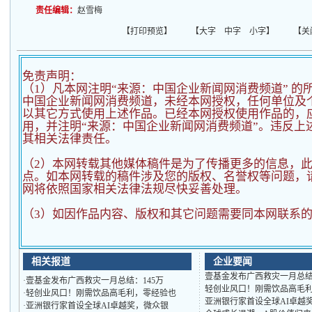
责任编辑：
赵雪梅
【
打印预览
】 【
大字
中字
小字
】 【
关
免责声明：
（1）凡本网注明“来源：中国企业新闻网消费频道” 的
中国企业新闻网消费频道，未经本网授权，任何单位及
以其它方式使用上述作品。已经本网授权使用作品的，应
用，并注明“来源：中国企业新闻网消费频道”。违反上
其相关法律责任。
（2）
本网转载其他媒体稿件是为了传播更多的信息，
点。如本网转载的稿件涉及您的版权、名誉权等问题，
网将依照国家相关法律法规尽快妥善处理。
（3）如因作品内容、版权和其它问题需要同本网联系的
相关报道
企业要闻
壹基金发布广西救灾一月总结
·
壹基金发布广西救灾一月总结：145万
轻创业风口！刚需饮品高毛
·
轻创业风口！刚需饮品高毛利，零经验也
亚洲银行家首设全球AI卓越
·
亚洲银行家首设全球AI卓越奖，微众银