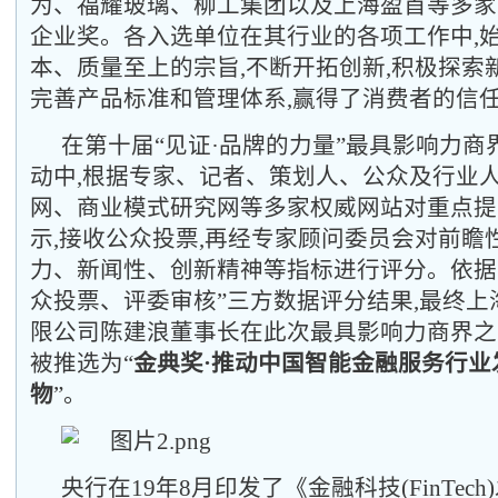
为、福耀玻璃、柳工集团
以及上海盈首
等
多
家
企业奖。各入选单位在其行业的各项工作中,
本、质量至上的宗旨,不断开拓创新,积极探索
完善产品标准和管理体系,赢得了消费者的信
在第十届
“见证·品牌的力量”最具影响力
动中,根据专家、记者、策划人、公众及行业人
网、商业模式研究网等多家权威网站对重点提
示,接收公众投票,再经专家顾问委员会对前瞻
力、新闻性、创新精神等指标进行评分。依据
众投票、评委审核”三方数据评分结果,最终上
限公司陈建浪董事长在此次最具影响力商界之
被推选为“
金典奖
·推动中国智能金融服务行业
物
”。
央行
在
19年8月
印发了《金融科技(
FinTec