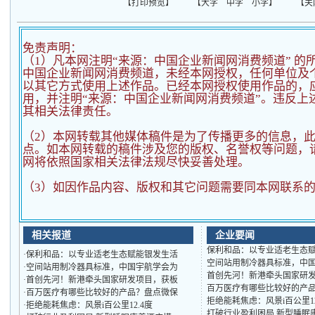
【
打印预览
】 【
大字
中字
小字
】 【
关
免责声明：
（1）凡本网注明“来源：中国企业新闻网消费频道” 的
中国企业新闻网消费频道，未经本网授权，任何单位及
以其它方式使用上述作品。已经本网授权使用作品的，应
用，并注明“来源：中国企业新闻网消费频道”。违反上
其相关法律责任。
（2）
本网转载其他媒体稿件是为了传播更多的信息，
点。如本网转载的稿件涉及您的版权、名誉权等问题，
网将依照国家相关法律法规尽快妥善处理。
（3）如因作品内容、版权和其它问题需要同本网联系的
相关报道
企业要闻
保利和品：以专业适老生态
·
保利和品：以专业适老生态赋能银发生活
空间站用制冷器具标准，中
·
空间站用制冷器具标准，中国宇航学会为
首创先河！新港牵头国家研
·
首创先河！新港牵头国家研发项目，获板
百万医疗有哪些比较好的产
·
百万医疗有哪些比较好的产品？盘点微保
拒绝能耗焦虑：风景i百公里1
·
拒绝能耗焦虑：风景i百公里12.4度
打破行业盈利困局 新型睡眠