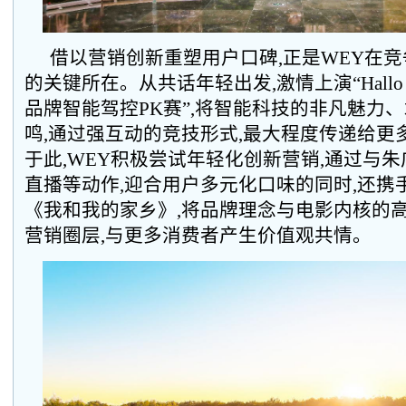
借以营销创新重塑用户口碑,正是WEY在
的关键所在。从共话年轻出发,激情上演“Hallo WE
品牌智能驾控PK赛”,将智能科技的非凡魅力
鸣,通过强互动的竞技形式,最大程度传递给更
于此,WEY积极尝试年轻化创新营销,通过与
直播等动作,迎合用户多元化口味的同时,还携
《我和我的家乡》,将品牌理念与电影内核的高
营销圈层,与更多消费者产生价值观共情。