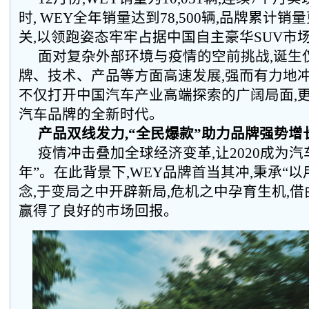
时, WEY全年销量达到78,500辆,品牌累计销
关,以领跑姿态牢牢占据中国自主豪华SUV市
面对复杂外部环境与疫情的空前挑战,诞生仅
牌、技术、产品等方面高速发展,强而有力地冲
不仅打开中国汽车产业高端探索的广阔局面,
汽车品牌的全新时代。
产品双线发力,“全民爆款”助力品牌强势增
疫情冲击叠加全球经济变革,让2020成为汽
年”。在此背景下,WEY品牌首当其冲,秉承“
念,于变局之中开辟新局,危机之中孕育生机,借
赢得了良好的市场回报。