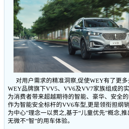
对用户需求的精准洞察,促使WEY有了更
WEY品牌旗下VV5、VV6及VV7家族组成的
为消费者带来超越期待的智能、豪华、安全的
作为智能安全标杆的VV6车型,更是领衔担纲销
为中心”理念一以贯之,基于“儿童优先”概念,
无微不“智”的用车体验。