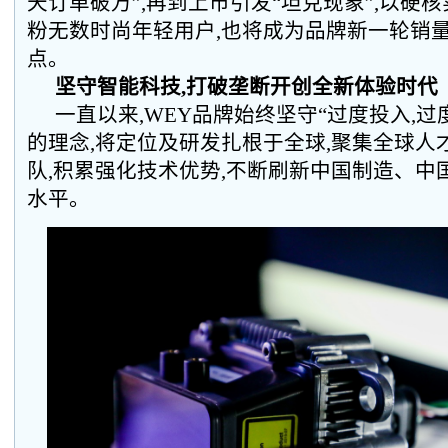
天订单破万”,再到上市引发“坦克现象”,以硬
粉无数时尚年轻用户,也将成为品牌新一轮销
点。
坚守智能科技
,打破垄断开创全新体验时代
一直以来,WEY品牌始终坚守“过度投入,过
的理念,将定位及研发扎根于全球,聚集全球人
队,积累强化技术优势,不断刷新中国制造、中
水平。