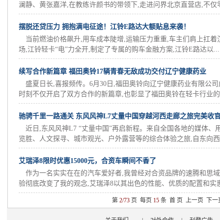
澜静、黄张嘉洋,在教练许颜书的带领下,走进问界北京直营店,不仅零.
摆脱还贷压力 拥抱满电征途！江铃E路达大额贴息来袭！
当前燃油价格飙升,用车成本陡增,运输压力重重,车主们肩上扛着
场,江铃轻卡“电”力全开,制定了专属的购车金融方案,江铃E路达以...
续写合作新篇章 福田奥铃17辆青春无敌成功交付辽宁健康药业
盛夏日长,喜报频传。6月30日,福田奥铃向辽宁健康药业有限公司
时刻不仅开启了双方合作的新篇章,也彰显了福田奥铃在轻卡行业的..
驰骋千里一路通关 东风风神L7丈量中国穿越河西走廊之旅完美收
近日,东风风神L7 “丈量中国”再启新程。来自全国各地的媒体、
览胜、人文探寻、城市观光、户外露营等的综合体验之旅,自东向西..
艾瑞泽8限时优惠15000元，合资车瞬间不香了
作为一名实实在在的汽车爱好者,我曾经对合资品牌的速腾和思域
验彻底改变了我的观念,艾瑞泽8以其出色的性能、优质的配置和实惠的
第
2/73
页 每页
15
条
首 页
上一页
下一