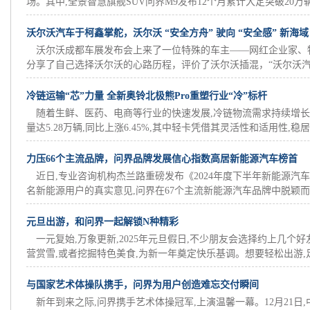
场。其中,全景智慧旗舰SUV问界M9发布12个月累计大定突破20万辆,
沃尔沃汽车于柯鑫掌舵，沃尔沃 “安全方舟” 驶向 “安全感” 新海域
沃尔沃成都车展发布会上来了一位特殊的车主——网红企业家、
分享了自己选择沃尔沃的心路历程，评价了沃尔沃插混，“沃尔沃汽车
冷链运输“芯”力量 全新奥铃北极熊Pro重塑行业“冷”标杆
随着生鲜、医药、电商等行业的快速发展,冷链物流需求持续增长。数
量达5.28万辆,同比上涨6.45%,其中轻卡凭借其灵活性和适用性,稳居冷
力压66个主流品牌，问界品牌发展信心指数高居新能源汽车榜首
近日,专业咨询机构杰兰路重磅发布《2024年度下半年新能源汽车
名新能源用户的真实意见,问界在67个主流新能源汽车品牌中脱颖而出
元旦出游，和问界一起解锁N种精彩
一元复始,万象更新,2025年元旦假日,不少朋友会选择约上几个
营赏雪,或者挖掘特色美食,为新一年奠定快乐基调。想要轻松出游,足.
与国家艺术体操队携手，问界为用户创造难忘交付瞬间
新年到来之际,问界携手艺术体操冠军,上演温馨一幕。12月21