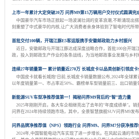
上市一年累计大定突破20万 问界M9第15万辆用户交付仪式圆满完
中国豪华汽车市场正掀起一场波澜壮阔的变革浪潮,不断涌现出搭
刻重塑了中式豪华的内核,让广大消费者亲身体验到了智电时代所带来
首批交付100辆，开瑞江豚E5客运版携手安徽邮政助力乡村振兴
近日，安徽邮政与开瑞江豚达成深度战略合作，首批100台开瑞
政，投入到邮政生产作业的各条战线，为当地邮政事业发展与乡村经济
连续27年销量第一 累计销量近270万 长城皮卡以品类创新引领皮
中国皮卡就看长城炮!日前,长城皮卡销量数据公布,2024年全球累计销
以年度销量第一、市占率近50%、霸榜单车型销量前三、出口销量领先
新能源SUV车型净推荐值第一！揭秘问界M9背后的“智”造力量
2025年刚刚开启，各大车企相继亮出了去年的“年度成绩单”。
问界在2024年持续领跑市场，其中，全景智慧旗舰SUV问界M9发布.
问界品牌净推荐值（NPS）领跑行业 问界M9、问界M7分获净推
2024年,中国智能电动汽车实现了进一步增长。在风起云涌的市