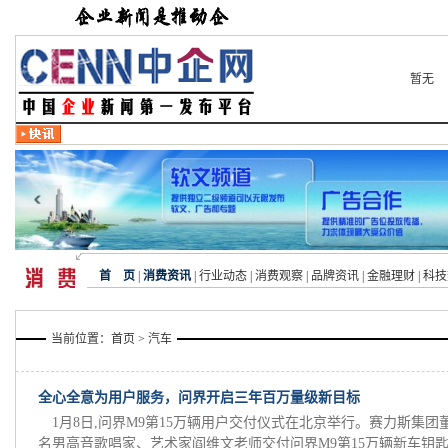
暂无
首 页
|
消费资讯
|
行业动态
|
消费观察
|
品牌资讯
|
金融理财
|
科技
当前位置：
首页
> 汽车
全心全意为用户服务，问界开启三年百万量级新目标
1月8日,问界M9第15万辆用户交付仪式在北京举行。赛力斯集团
名男高音歌唱家、艺术家阎维文老师交付问界M9第15万辆新车钥匙,双