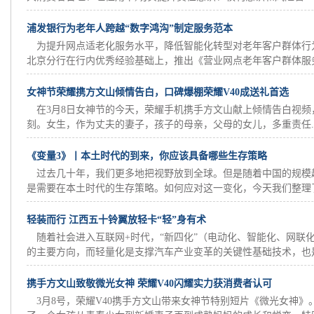
浦发银行为老年人跨越“数字鸿沟”制定服务范本
为提升网点适老化服务水平，降低智能化转型对老年客户群体行
北京分行在行内优秀经验基础上，推出《营业网点老年客户群体服务方
女神节荣耀携方文山倾情告白，口碑爆棚荣耀V40成送礼首选
在3月8日女神节的今天，荣耀手机携手方文山献上倾情告白视
刻。女生，作为丈夫的妻子，孩子的母亲，父母的女儿，多重责任..
《变量3》丨本土时代的到来，你应该具备哪些生存策略
过去几十年，我们更多地把视野放到全球。但是随着中国的规模
是需要在本土时代的生存策略。如何应对这一变化，今天我们整理了何
轻装而行 江西五十铃翼放轻卡“轻”身有术
随着社会进入互联网+时代，“新四化”（电动化、智能化、网联
的主要方向，而轻量化是支撑汽车产业变革的关键性基础技术，也是.
携手方文山致敬微光女神 荣耀V40闪耀实力获消费者认可
3月8号，荣耀V40携手方文山带来女神节特别短片《微光女神