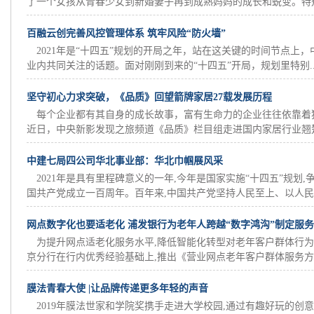
了一个女孩从青春少女到新婚妻子再到成熟妈妈的成长和蜕变。特别是
百融云创完善风控管理体系 筑牢风险“防火墙”
2021年是“十四五”规划的开局之年，站在这关键的时间节点上
业内共同关注的话题。面对刚刚到来的“十四五”开局，规划里特别..
坚守初心力求突破，《品质》回望箭牌家居27载发展历程
每个企业都有其自身的成长故事，富有生命力的企业往往依靠着
近日，中央新影发现之旅频道《品质》栏目组走进国内家居行业翘楚—
中建七局四公司华北事业部：华北巾帼展风采
2021年是具有里程碑意义的一年,今年是国家实施“十四五”规划
国共产党成立一百周年。百年来,中国共产党坚持人民至上、以人民..
网点数字化也要适老化 浦发银行为老年人跨越“数字鸿沟”制定服
为提升网点适老化服务水平,降低智能化转型对老年客户群体行为
京分行在行内优秀经验基础上,推出《营业网点老年客户群体服务方案
膜法青春大使 |让品牌传递更多年轻的声音
2019年膜法世家和学院奖携手走进大学校园,通过有趣好玩的创