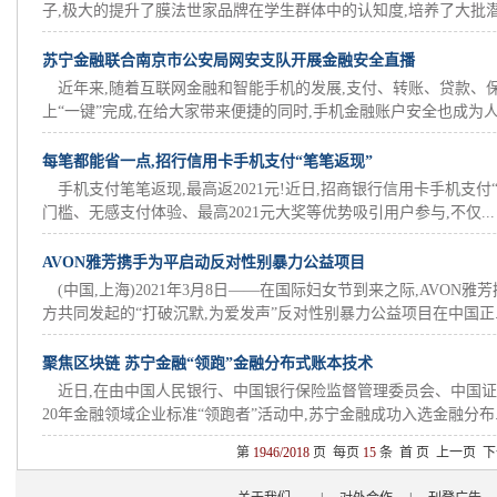
子,极大的提升了膜法世家品牌在学生群体中的认知度,培养了大批潜在
苏宁金融联合南京市公安局网安支队开展金融安全直播
近年来,随着互联网金融和智能手机的发展,支付、转账、贷款、
上“一键”完成,在给大家带来便捷的同时,手机金融账户安全也成为人.
每笔都能省一点,招行信用卡手机支付“笔笔返现”
手机支付笔笔返现,最高返2021元!近日,招商银行信用卡手机支付
门槛、无感支付体验、最高2021元大奖等优势吸引用户参与,不仅...
AVON雅芳携手为平启动反对性别暴力公益项目
(中国,上海)2021年3月8日——在国际妇女节到来之际,AVON
方共同发起的“打破沉默,为爱发声”反对性别暴力公益项目在中国正..
聚焦区块链 苏宁金融“领跑”金融分布式账本技术
近日,在由中国人民银行、中国银行保险监督管理委员会、中国证
20年金融领域企业标准“领跑者”活动中,苏宁金融成功入选金融分布..
第
1946/2018
页 每页
15
条
首 页
上一页
下