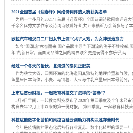
2021全国首届《迎春杯》网络诗词评选大赛获奖名单
为期一个多月的2021年首届《迎春杯》全国诗词诗歌网络评选大
千余名优秀文学作家及诗词诗歌爱好者,共计来稿近万余首参与了本次
欧拉汽车和汉口二厂妇女节上演“心机”大戏，为女神送治愈力
如今“国潮热”席卷而来,国产品牌主导当下潮流的例子不胜枚举,
年”的新日常。而国潮品牌之间的跨界联名更是玩得不亦乐乎,两...
经过一个冬天的蛰伏，北海道的扇贝正肥美
作为粮食大省，四面环海的北海道因其独特的地理位置和气候，
鱼量居日本首位，小麦、马铃薯、大豆与牛乳产量居日本最前列，也是
上市后首份财报，一起教育科技交了怎样的“答卷”？
3月9日早间，一起教育科技发布了2020年第四季度及全年未经
构自去年12月上市以来的第一份财报。 第四季度，一起教育科技营..
科技赋能数字化营销和风控百融云创助力机构决胜存量时代
今年是疫情防控常态化后各行各业复苏、数字化转型的重要一年