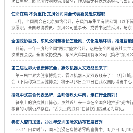
正在重塑金融业所倚赖的信用基础，作为基于科技要素驱动的创新，金
使命在肩 不负重托 东风公司两会代表委员赴京履职
3月，全国两会在北京如约召开，东风汽车集团有限公司（以下简
京履职。全国政协委员、东风公司董事长、党委书记竺延风，与东..
全国政协委员、东风公司董事长竺延风：优化发展环境，推进智能
日前，一年一度的全国“两会”盛大召开，这是在全面建设社会主
次重要会议。全国政协委员、东风汽车集团有限公司（简称“东风公.
第三届世界大健康博览会，霖汐机器人又双叒叕来了！
第三届世界大健康博览会，霖汐机器人又双叒叕来了！ 4月江城
会（下简称第三届健博会）将于4月8日至11日在武汉国际博览中心..
擂派中式美食代表品牌：孟师傅烈火牛肉，走在行业前列！
餐桌上的浪费触目惊心，虽然近年来一直在全国各地推崇“光盘行
粮食的习惯仍然存在，“舌尖上的浪费”在餐饮门店里尤为常见。 ...
卷帘人窗帘加盟，2021年深圳国际家纺布艺展首秀
2021年阳春时节，国人沉浸在疫情清零的喜悦中。3月7日-3月