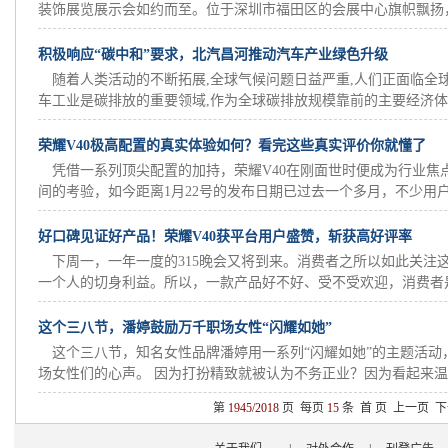
装饰展览展示会如约而至。位于深圳市福田区的会展中心旗帜飘扬，展
积极响应“碳中和”要求，北汽昌河推动汽车产业绿色升级
随着人类活动的不断拓展,全球气候问题日益严重,人们正面临全
车工业是碳排放的重要领域,作为全球碳排放规模靠前的主要经济体之
荣耀V40极高配置的真实体验如何？看完这些真实评价你就懂了
凭借一系列顶尖配置的加持，荣耀V40在刚面世时便成为行业焦
间的考验，如今距离1月22号的发布日期已过去一个多月，不少用户已
好口碑见证好产品！荣耀V40获平台用户盛赞，斩获高好评率
下周一，一年一度的315晚会又将到来。消费者之所以如此关注
一个人的切身利益。所以，一款产品好不好、受不受欢迎，消费者是最
这个三八节，潘婷鼓励万千职场女性“闪耀如她”
这个三八节，知名女性品牌潘婷用一系列“闪耀如她”的主题活动
场女性们的心声。 因为打扮精致就被认为不务正业？因为看起来温..
第
1945/2018
页 每页
15
条
首 页
上一页
下